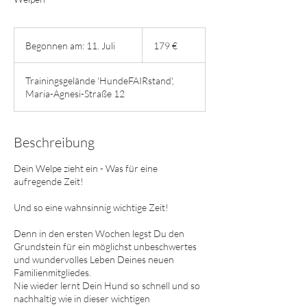
179
Euro
Begonnen am: 11. Juli
B
179 €
e
g
Trainingsgelände 'HundeFAIRstand',
o
Maria-Agnesi-Straße 12
n
n
e
n
Beschreibung
a
m
Dein Welpe zieht ein - Was für eine
:
aufregende Zeit!
1
1
Und so eine wahnsinnig wichtige Zeit!
.
J
Denn in den ersten Wochen legst Du den
u
Grundstein für ein möglichst unbeschwertes
l
und wundervolles Leben Deines neuen
i
Familienmitgliedes.
Nie wieder lernt Dein Hund so schnell und so
nachhaltig wie in dieser wichtigen