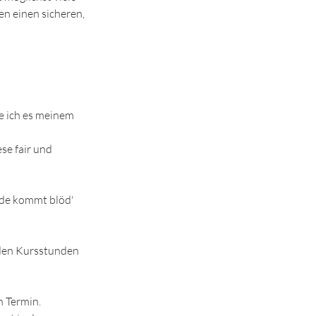
n einen sicheren,
ge ich es meinem
ese fair und
müde kommt blöd'
 den Kursstunden
n Termin.