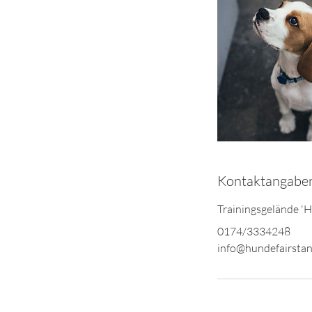
Kontaktangabe
Trainingsgelände '
0174/3334248
info@hundefairstan