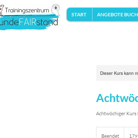
START
ANGEBOTE BUC
Dieser Kurs kann n
Achtwöc
Achtwöchiger Kurs 
179
Euro
Beendet
B
179