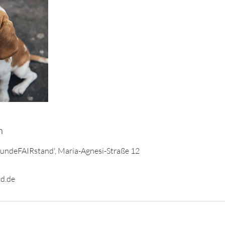
n
HundeFAIRstand', Maria-Agnesi-Straße 12
d.de