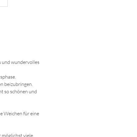
s und wundervolles
nsphase.
en beizubringen.
cht so schönen und
e Weichen für eine
 möglichst viele