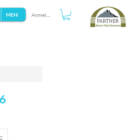
Anmelden
MEHR
26
12