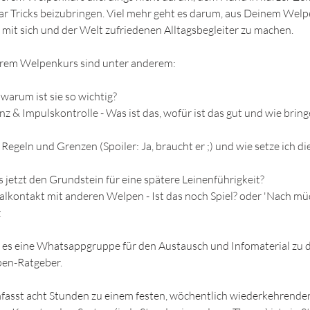
 Tricks beizubringen. Viel mehr geht es darum, aus Deinem Welpe
mit sich und der Welt zufriedenen Alltagsbegleiter zu machen.
rem Welpenkurs sind unter anderem:
 warum ist sie so wichtig?
nz & Impulskontrolle - Was ist das, wofür ist das gut und wie brin
Regeln und Grenzen (Spoiler: Ja, braucht er ;) und wie setze ich di
ts jetzt den Grundstein für eine spätere Leinenführigkeit?
zialkontakt mit anderen Welpen - Ist das noch Spiel? oder 'Nach 
z
t es eine Whatsappgruppe für den Austausch und Infomaterial zu
en-Ratgeber.
asst acht Stunden zu einem festen, wöchentlich wiederkehrende