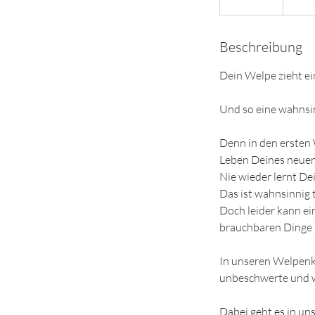
e
e
Beschreibung
n
d
Dein Welpe zieht ei
e
t
Und so eine wahnsin
Denn in den ersten
Leben Deines neuen
Nie wieder lernt De
Das ist wahnsinnig 
Doch leider kann ei
brauchbaren Dinge 
In unseren Welpenk
unbeschwerte und w
Dabei geht es in un