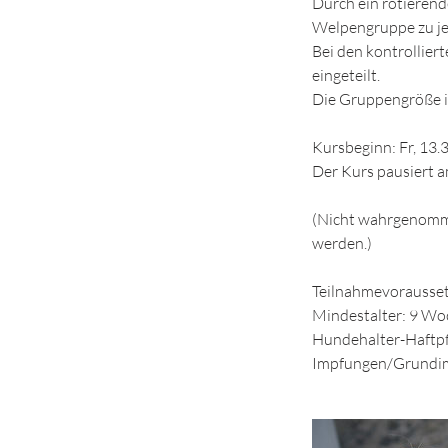
Durch ein rotierend
Welpengruppe zu je
Bei den kontrollie
eingeteilt.
Die Gruppengröße i
Kursbeginn: Fr, 13.3
Der Kurs pausiert a
(Nicht wahrgenomme
werden.)
Teilnahmevorausse
Mindestalter: 9 W
Hundehalter-Haftpf
Impfungen/Grundimm