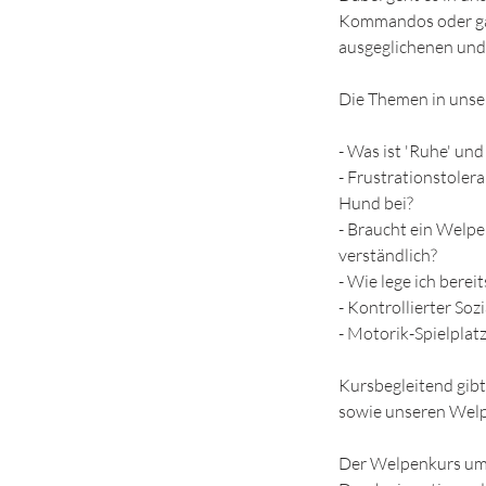
Kommandos oder gar
ausgeglichenen und 
Die Themen in unse
- Was ist 'Ruhe' und
- Frustrationstolera
Hund bei?
- Braucht ein Welpe 
verständlich?
- Wie lege ich berei
- Kontrollierter So
- Motorik-Spielplat
Kursbegleitend gib
sowie unseren Welp
Der Welpenkurs umf