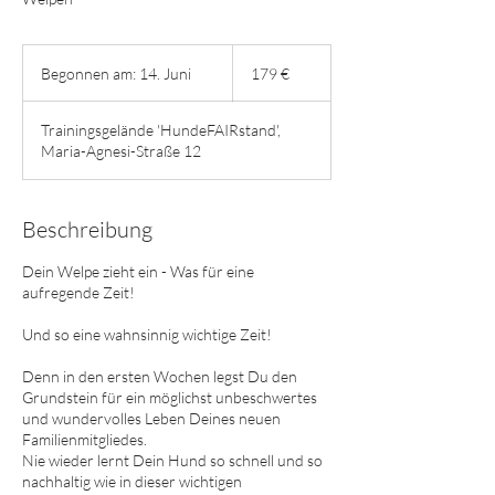
179
Euro
Begonnen am: 14. Juni
B
179 €
e
g
Trainingsgelände 'HundeFAIRstand',
o
Maria-Agnesi-Straße 12
n
n
e
n
Beschreibung
a
m
Dein Welpe zieht ein - Was für eine
:
aufregende Zeit!
1
4
Und so eine wahnsinnig wichtige Zeit!
.
J
Denn in den ersten Wochen legst Du den
u
Grundstein für ein möglichst unbeschwertes
n
und wundervolles Leben Deines neuen
i
Familienmitgliedes.
Nie wieder lernt Dein Hund so schnell und so
nachhaltig wie in dieser wichtigen