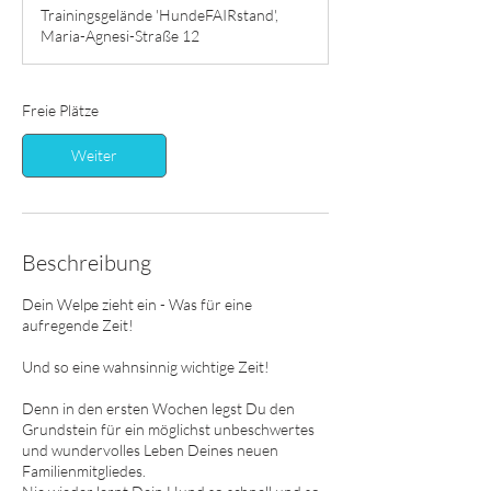
g
Trainingsgelände 'HundeFAIRstand',
i
Maria-Agnesi-Straße 12
n
n
t
a
Freie Plätze
m
:
Weiter
1
5
.
A
u
Beschreibung
g
.
Dein Welpe zieht ein - Was für eine
aufregende Zeit!
Und so eine wahnsinnig wichtige Zeit!
Denn in den ersten Wochen legst Du den
Grundstein für ein möglichst unbeschwertes
und wundervolles Leben Deines neuen
Familienmitgliedes.