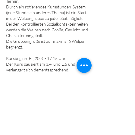
Termin.
Durch ein rotierendes Kursstunden-System
(jede Stunde ein anderes Thema) ist ein Start
in der Welpengruppe zu jeder Zeit möglich.
Bei den kontrollierten Sozialkontakteinheiten
werden die Welpen nach Größe, Gewicht und
Charakter eingeteilt.
Die Gruppengröße ist auf maximal 6 Welpen
begrenzt.
Kursbeginn: Fr, 20.3. - 17:15 Uhr
Der Kurs pausiert am 3.4. und 1.5 und
verlängert sich dementssprechend.
(Nicht wahrgenommene Kursstunden können
aus organisatorischen Gründen leider nicht
nachgeholt werden.)
Teilnahmevoraussetzungen:
Mindestalter: 9 Wochen
Hundehalter-Haftpflichtversicherung
Impfungen/Grundimmunisierung (dem Alter
entsprechend) laut StIKo Vet