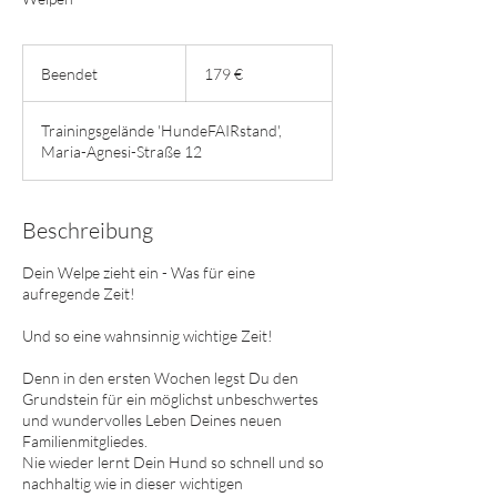
179
Euro
Beendet
B
179 €
e
e
Trainingsgelände 'HundeFAIRstand',
n
Maria-Agnesi-Straße 12
d
e
t
Beschreibung
Dein Welpe zieht ein - Was für eine
aufregende Zeit!
Und so eine wahnsinnig wichtige Zeit!
Denn in den ersten Wochen legst Du den
Grundstein für ein möglichst unbeschwertes
und wundervolles Leben Deines neuen
Familienmitgliedes.
Nie wieder lernt Dein Hund so schnell und so
nachhaltig wie in dieser wichtigen