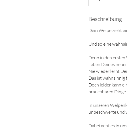
Beschreibung
Dein Welpe zieht ei
Und so eine wahnsin
Denn in den ersten
Leben Deines neuen
Nie wieder lernt De
Das ist wahnsinnig 
Doch leider kann ei
brauchbaren Dinge 
In unseren Welpenk
unbeschwerte und w
Dabei geht es in un