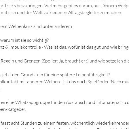
 Tricks beizubringen. Viel mehr geht es darum, aus Deinem Welpe
mit sich und der Welt zufriedenen Alltagsbegleiter zu machen.
rem Welpenkurs sind unter anderem:
 warum ist sie so wichtig?
nz & Impulskontrolle - Was ist das, wofür ist das gut und wie brin
Regeln und Grenzen (Spoiler: Ja, braucht er ;) und wie setze ich di
ts jetzt den Grundstein für eine spätere Leinenführigkeit?
zialkontakt mit anderen Welpen - Ist das noch Spiel? oder 'Nach 
z
t es eine Whatsappgruppe für den Austausch und Infomaterial zu
en-Ratgeber.
asst acht Stunden zu einem festen, wöchentlich wiederkehrende