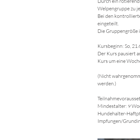
Durch ein rotierend
Welpengruppe zu je
Bei den kontrollie
eingeteilt.
Die Gruppengröße i
Kursbeginn: So, 21.6
Der Kurs pausiert a
Kurs um eine Woch
(Nicht wahrgenomme
werden.)
Teilnahmevorausse
Mindestalter: 9 W
Hundehalter-Haftpf
Impfungen/Grundimm