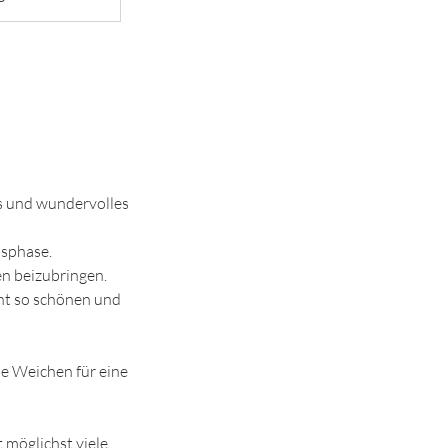
s und wundervolles
nsphase.
en beizubringen.
cht so schönen und
e Weichen für eine
 möglichst viele