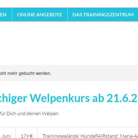
HEN
ONLINE ANGEBOTE
DAS TRAININGSZENTRUM
icht mehr gebucht werden.
higer Welpenkurs ab 21.6.
für Dich und deinen Welpen
179
Euro
 Juni
B
179 €
Trainingsgelände 'HundeFAIRstand', Maria-A