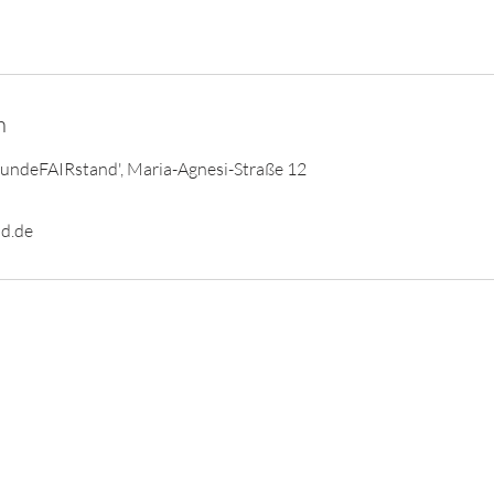
n
HundeFAIRstand', Maria-Agnesi-Straße 12
d.de
AGB
Impressum
Datenschutz
© 2024 Hundeschule HundeFAIRstand GbR