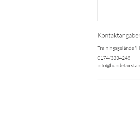
Kontaktangabe
Trainingsgelände '
0174/3334248
info@hundefairstan