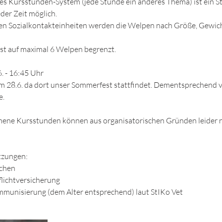
es Kursstunden-System (jede Stunde ein anderes Thema) ist ein St
der Zeit möglich.
rten Sozialkontakteinheiten werden die Welpen nach Größe, Gewic
st auf maximal 6 Welpen begrenzt.
. - 16:45 Uhr
m 28.6. da dort unser Sommerfest stattfindet. Dementsprechend v
e.
ne Kursstunden können aus organisatorischen Gründen leider n
tzungen:
ochen
lichtversicherung
unisierung (dem Alter entsprechend) laut StIKo Vet