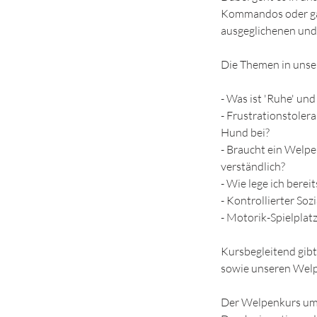
Kommandos oder gar
ausgeglichenen und 
Die Themen in unse
- Was ist 'Ruhe' und
- Frustrationstolera
Hund bei?
- Braucht ein Welpe 
verständlich?
- Wie lege ich berei
- Kontrollierter So
- Motorik-Spielplat
Kursbegleitend gib
sowie unseren Welp
Der Welpenkurs umf