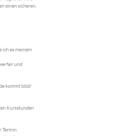
n einen sicheren,
ge ich es meinem
ese fair und
müde kommt blöd'
 den Kursstunden
n Termin.