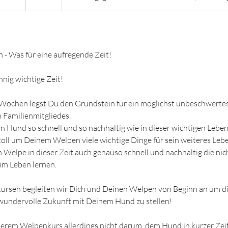
e
g
o
n
n - Was für eine aufregende Zeit!
n
e
nig wichtige Zeit!
n
a
 Wochen legst Du den Grundstein für ein möglichst unbeschwerte
m
 Familienmitgliedes.
:
in Hund so schnell und so nachhaltig wie in dieser wichtigen Lebe
2
toll um Deinem Welpen viele wichtige Dinge für sein weiteres Leb
1
n Welpe in dieser Zeit auch genauso schnell und nachhaltig die ni
.
im Leben lernen.
J
u
ursen begleiten wir Dich und Deinen Welpen von Beginn an um di
n
undervolle Zukunft mit Deinem Hund zu stellen!
i
serem Welpenkurs allerdings nicht darum, dem Hund in kurzer Zeit