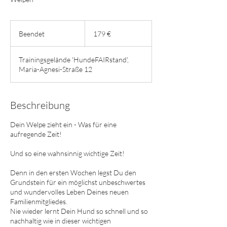
179
Euro
Beendet
B
179 €
e
e
Trainingsgelände 'HundeFAIRstand',
n
Maria-Agnesi-Straße 12
d
e
t
Beschreibung
Dein Welpe zieht ein - Was für eine
aufregende Zeit!
Und so eine wahnsinnig wichtige Zeit!
Denn in den ersten Wochen legst Du den
Grundstein für ein möglichst unbeschwertes
und wundervolles Leben Deines neuen
Familienmitgliedes.
Nie wieder lernt Dein Hund so schnell und so
nachhaltig wie in dieser wichtigen