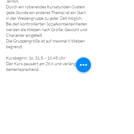
Termin.
Durch ein rotierendes Kursstunden-System
(jede Stunde ein anderes Thema) ist ein Start
in der Welpengruppe zu jeder Zeit möglich.
Bei den kontrollierten Sozialkontakteinheiten
werden die Welpen nach Größe, Gewicht und
Charakter eingeteilt.
Die Gruppengröße ist auf maximal 6 Welpen
begrenzt.
Kursbeginn: So, 31.5. - 16:45 Uhr
Der Kurs pausiert am 28.6 und verlängert sich
dementsprechend.
(Nicht wahrgenommene Kursstunden können
aus organisatorischen Gründen leider nicht
nachgeholt werden.)
Teilnahmevoraussetzungen:
Mindestalter: 9 Wochen
Hundehalter-Haftpflichtversicherung
Impfungen/Grundimmunisierung (dem Alter
entsprechend) laut StIKo Vet