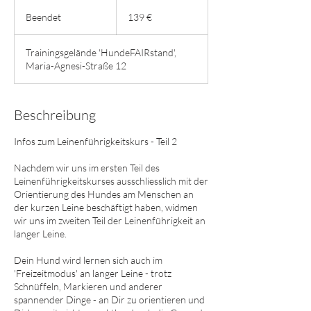
139
Euro
Beendet
B
139 €
e
e
Trainingsgelände 'HundeFAIRstand',
n
Maria-Agnesi-Straße 12
d
e
t
Beschreibung
Infos zum Leinenführigkeitskurs - Teil 2​
Nachdem wir uns im ersten Teil des
Leinenführigkeitskurses ausschliesslich mit der
Orientierung des Hundes am Menschen an
der kurzen Leine beschäftigt haben, widmen
wir uns im zweiten Teil der Leinenführigkeit an
langer Leine.
Dein Hund wird lernen sich auch im
'Freizeitmodus' an langer Leine - trotz
Schnüffeln, Markieren und anderer
spannender Dinge - an Dir zu orientieren und