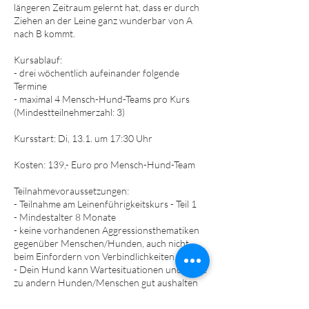
längeren Zeitraum gelernt hat, dass er durch
Ziehen an der Leine ganz wunderbar von A
nach B kommt.
Kursablauf:
- drei wöchentlich aufeinander folgende
Termine
- maximal 4 Mensch-Hund-Teams pro Kurs
(Mindestteilnehmerzahl: 3)
Kursstart: Di, 13.1. um 17:30 Uhr
Kosten: 139,- Euro pro Mensch-Hund-Team
Teilnahmevoraussetzungen:
- Teilnahme am Leinenführigkeitskurs - Teil 1
- Mindestalter 8 Monate
- keine vorhandenen Aggressionsthematiken
gegenüber Menschen/Hunden, auch nicht
beim Einfordern von Verbindlichkeiten
- Dein Hund kann Wartesituationen und Nähe
zu andern Hunden/Menschen gut aushalten
- Hundehalterhaftpflichtversicherung
- Impfungen/Grundimmunisierung laut StIKo