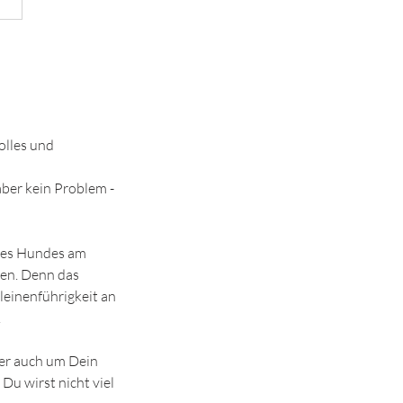
olles und
aber kein Problem -
 des Hundes am
ten. Denn das
sleinenführigkeit an
.
ber auch um Dein
 Du wirst nicht viel