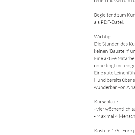
reden müssen und di
Begleitend zum Kur
als PDF-Datei.
Wichtig:
Die Stunden des Kur
keinen 'Baustein' u
Eine aktive Mitarbei
unbedingt mit eing
Eine gute Leinenführ
Hund bereits über e
wunderbar von A n
Kursablauf:
- vier wöchentlich 
- Maximal 4 Mensch
Kosten: 179,- Eur