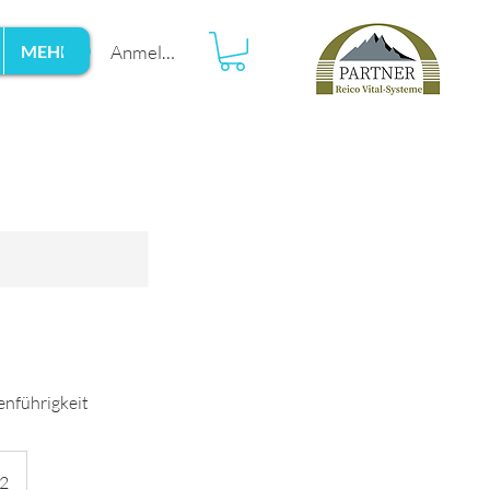
Anmelden
MEHR
enführigkeit
12