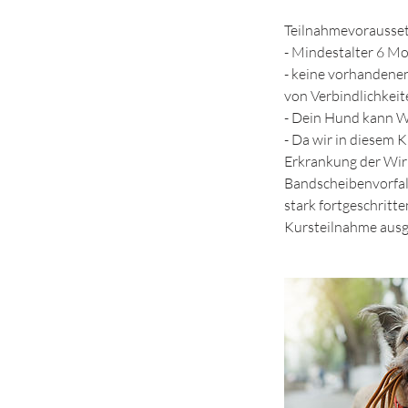
Teilnahmevorausse
- Mindestalter 6 M
- keine vorhandene
von Verbindlichkeit
- Dein Hund kann 
- Da wir in diesem 
Erkrankung der Wir
Bandscheibenvorfal
stark fortgeschrit
Kursteilnahme ausg