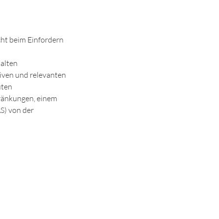
ht beim Einfordern
alten
tiven und relevanten
uten
hränkungen, einem
S) von der