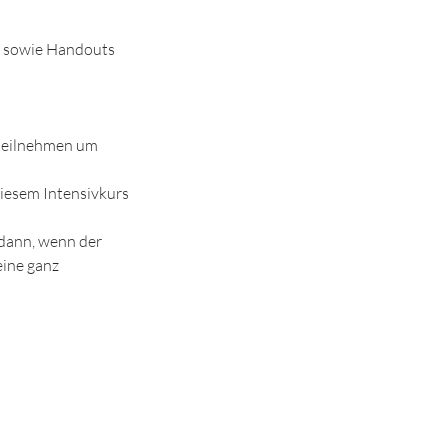
g sowie Handouts
 teilnehmen um
 diesem Intensivkurs
m dann, wenn der
eine ganz