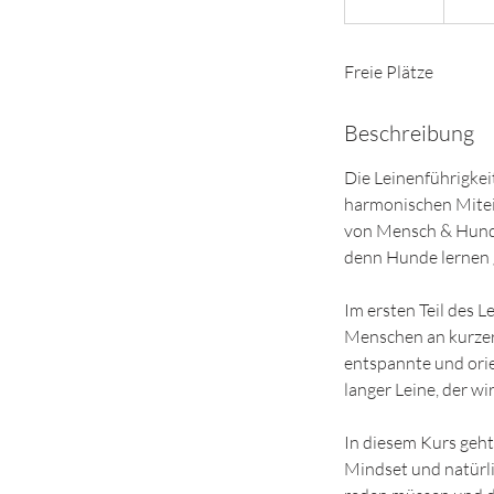
e
e
Freie Plätze
n
d
e
Beschreibung
t
Die Leinenführigkei
harmonischen Mite
von Mensch & Hund s
denn Hunde lernen g
Im ersten Teil des 
Menschen an kurzer
entspannte und orien
langer Leine, der wi
In diesem Kurs geh
Mindset und natürlic