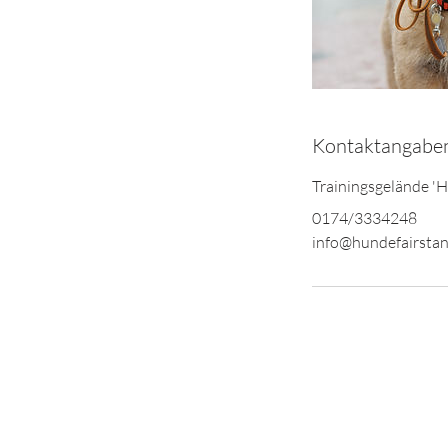
Kontaktangabe
Trainingsgelände '
0174/3334248
info@hundefairstan