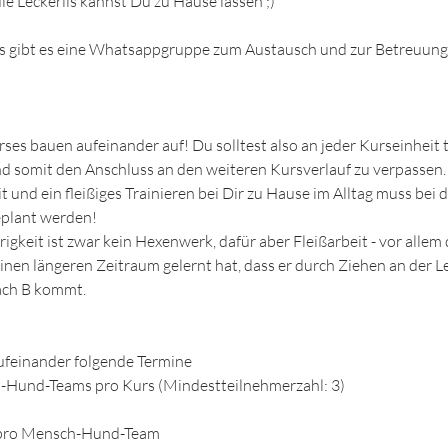
e Leckerlis kannst Du zu Hause lassen ;)
s gibt es eine Whatsappgruppe zum Austausch und zur Betreuun
ses bauen aufeinander auf! Du solltest also an jeder Kurseinheit
nd somit den Anschluss an den weiteren Kursverlauf zu verpassen.
t und ein fleißiges Trainieren bei Dir zu Hause im Alltag muss bei
eplant werden!
igkeit ist zwar kein Hexenwerk, dafür aber Fleißarbeit - vor alle
inen längeren Zeitraum gelernt hat, dass er durch Ziehen an der L
ach B kommt.
aufeinander folgende Termine
-Hund-Teams pro Kurs (Mindestteilnehmerzahl: 3)
o pro Mensch-Hund-Team