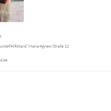
n
HundeFAIRstand', Maria-Agnesi-Straße 12
d.de
AGB
Impressum
Datenschutz
© 2024 Hundeschule HundeFAIRstand GbR