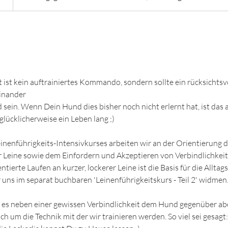
t ist kein auftrainiertes Kommando, sondern sollte ein rücksichtsv
inander
ein. Wenn Dein Hund dies bisher noch nicht erlernt hat, ist das 
lücklicherweise ein Leben lang ;)
Leinenführigkeits-Intensivkurses arbeiten wir an der Orientierung
 Leine sowie dem Einfordern und Akzeptieren von Verbindlichkei
tierte Laufen an kurzer, lockerer Leine ist die Basis für die Alltag
r uns im separat buchbaren 'Leinenführigkeitskurs - Teil 2' widmen
t es neben einer gewissen Verbindlichkeit dem Hund gegenüber a
h um die Technik mit der wir trainieren werden. So viel sei gesagt: