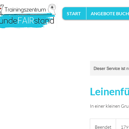
START
ANGEBOTE BUC
Dieser Service ist 
Leinenfü
In einer kleinen Gr
179
Euro
Beendet
B
179