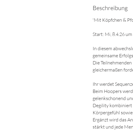
e
Beschreibung
n
d
'Mit Köpfchen & Pfo
e
t
Start: Mi, 8.4.26 u
In diesem abwechslu
gemeinsame Erfolgs
Die Teilnehmenden 
gleichermaßen ford
Ihr werdet Sequenze
Beim Hoopers werde
gelenkschonend und 
Degility kombiniert
Körpergefühl sowie
Ergänzt wird das An
stärkt und jede Men