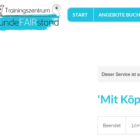
START
ANGEBOTE BUC
Dieser Service ist 
'Mit Köp
169
Euro
Beendet
B
169
e