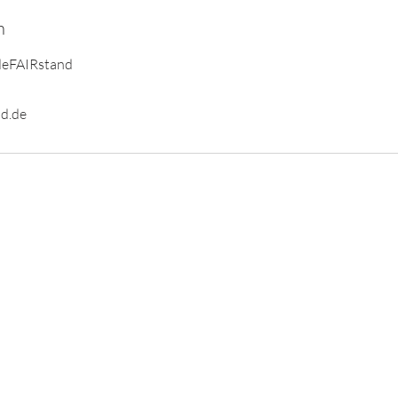
n
deFAIRstand
d.de
AGB
Impressum
Datenschutz
© 2024 Hundeschule HundeFAIRstand GbR