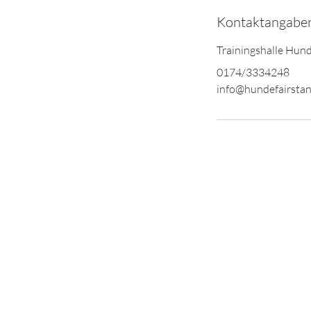
Kontaktangabe
Trainingshalle Hun
0174/3334248
info@hundefairstan