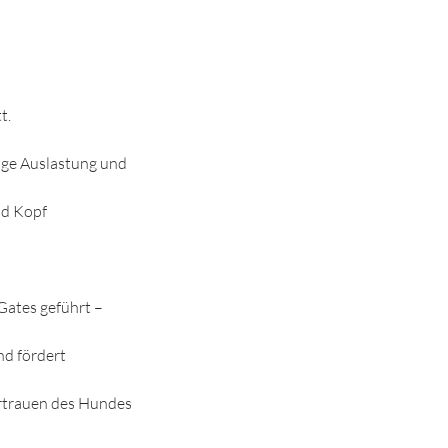
t.
tige Auslastung und
nd Kopf
Gates geführt –
nd fördert
vertrauen des Hundes