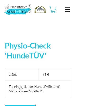
Physio-Check
'HundeTÜV'
65
Euro
1 Std.
1
65 €
S
t
Trainingsgelände 'HundeFAIRstand',
d
Maria-Agnesi-Straße 12