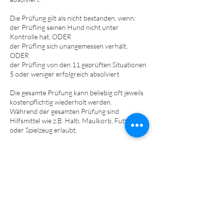
Die Prüfung gilt als nicht bestanden, wenn:
der Prüfling seinen Hund nicht unter
Kontrolle hat​, ODER
der Prüfling sich unangemessen verhält​,
ODER
der Prüfling von den 11 geprüften Situationen
5 oder weniger erfolgreich absolviert
Die gesamte Prüfung kann beliebig oft jeweils
kostenpflichtig wiederholt werden.
Während der gesamten Prüfung sind
Hilfsmittel wie z.B. Halti, Maulkorb, Futter
oder Spielzeug erlaubt.
Bei nicht sozialverträglichen Hunden wird
besonders darauf geachtet, wie gut der
Hundeführer auf den Hund einwirken kann.
Kosten für die praktische Sachkundeprüfung
nach §3 NHundG:
60,00 Euro