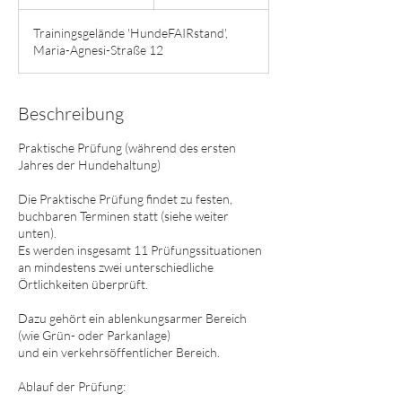
e
e
Trainingsgelände 'HundeFAIRstand',
n
Maria-Agnesi-Straße 12
d
e
t
Beschreibung
Praktische Prüfung (während des ersten
Jahres der Hundehaltung)
Die Praktische Prüfung findet zu festen,
buchbaren Terminen statt (siehe weiter
unten).
Es werden insgesamt 11 Prüfungssituationen
an mindestens zwei unterschiedliche
Örtlichkeiten überprüft.
Dazu gehört ein ablenkungsarmer Bereich
(wie Grün- oder Parkanlage)
und ein verkehrsöffentlicher Bereich.
Ablauf der Prüfung: