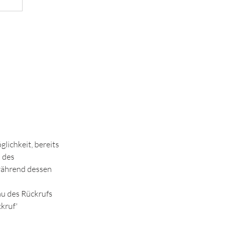
lichkeit, bereits
 des
 während dessen
au des Rückrufs
kruf'