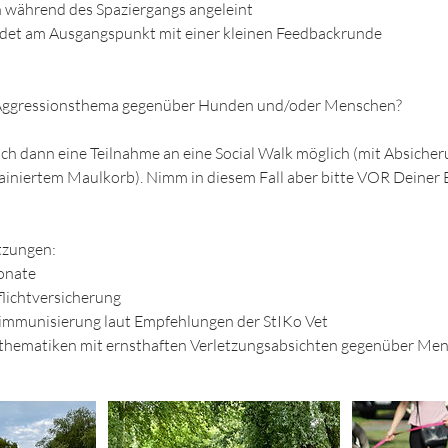
n während des Spaziergangs angeleint
endet am Ausgangspunkt mit einer kleinen Feedbackrunde
 Aggressionsthema gegenüber Hunden und/oder Menschen?
uch dann eine Teilnahme an eine Social Walk möglich (mit Absicher
rainiertem Maulkorb). Nimm in diesem Fall aber bitte VOR Deine
tzungen:
Monate
lichtversicherung
mmunisierung laut Empfehlungen der StIKo Vet
sthematiken mit ernsthaften Verletzungsabsichten gegenüber M