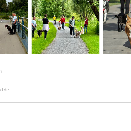
n
d.de