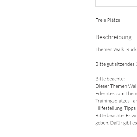
e
e
Freie Plätze
n
d
e
Beschreibung
t
Themen Walk: Rückru
Bitte gut sitzendes
Bitte beachte:
Dieser Themen Walk 
Erlerntes zum Them
Trainingsplatzes - 
Hilfestellung, Tipp
Bitte beachte: Es w
geben. Dafür gibt e