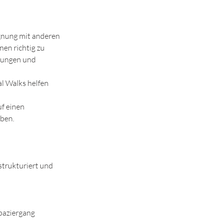
egnung mit anderen
nen richtig zu
bungen und
l Walks helfen
uf einen
ben.
 strukturiert und
paziergang