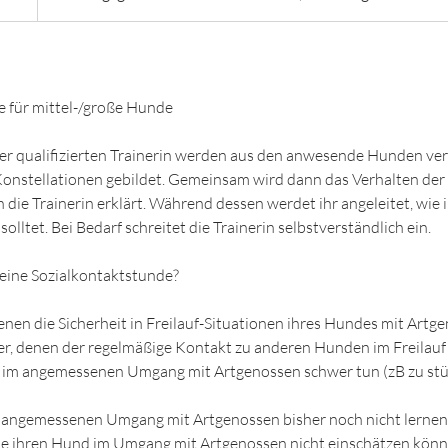
e für mittel-/große Hunde
er qualifizierten Trainerin werden aus den anwesende Hunden ve
-Konstellationen gebildet. Gemeinsam wird dann das Verhalten de
 die Trainerin erklärt. Während dessen werdet ihr angeleitet, wie 
solltet. Bei Bedarf schreitet die Trainerin selbstverständlich ein.
 eine Sozialkontaktstunde?
enen die Sicherheit in Freilauf-Situationen ihres Hundes mit Artge
er, denen der regelmäßige Kontakt zu anderen Hunden im Freilauf 
ch im angemessenen Umgang mit Artgenossen schwer tun (zB zu stü
en angemessenen Umgang mit Artgenossen bisher noch nicht lerne
die ihren Hund im Umgang mit Artgenossen nicht einschätzen kön