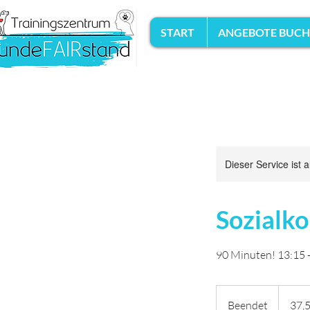
START
ANGEBOTE BUC
Dieser Service ist 
Sozialko
90 Minuten! 13:15 
37,50
Euro
Beendet
B
37,