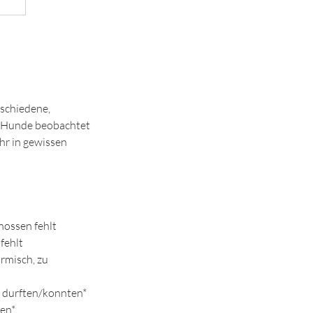
rschiedene,
r Hunde beobachtet
ihr in gewissen
nossen fehlt
fehlt
rmisch, zu
n durften/konnten*
nen*