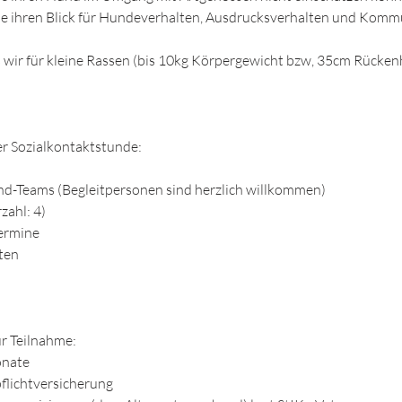
die ihren Blick für Hundeverhalten, Ausdrucksverhalten und Komm
ss wir für kleine Rassen (bis 10kg Körpergewicht bzw, 35cm Rücke
er Sozialkontaktstunde:
d-Teams (Begleitpersonen sind herzlich willkommen)
zahl: 4)
Termine
ten
r Teilnahme:
onate
flichtversicherung