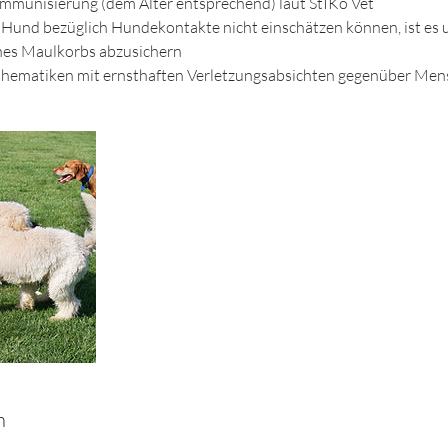
munisierung (dem Alter entsprechend) laut StIKo Vet​​
n Hund bezüglich Hundekontakte nicht einschätzen können, ist e
eines Maulkorbs abzusichern
thematiken mit ernsthaften Verletzungsabsichten gegenüber Me
n