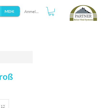
Anmelden
MEHR
groß
 12