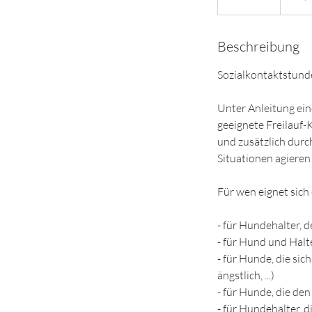
e
e
Beschreibung
n
d
Sozialkontaktstund
e
t
Unter Anleitung ein
geeignete Freilauf
und zusätzlich durch
Situationen agieren 
Für wen eignet sich
- für Hundehalter, d
- für Hund und Halt
- für Hunde, die si
ängstlich, ...)
- für Hunde, die d
- für Hundehalter, 