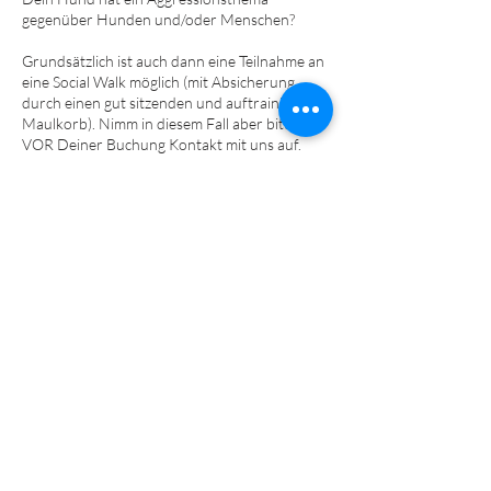
gegenüber Hunden und/oder Menschen?
Grundsätzlich ist auch dann eine Teilnahme an
eine Social Walk möglich (mit Absicherung
durch einen gut sitzenden und auftrainiertem
Maulkorb). Nimm in diesem Fall aber bitte
VOR Deiner Buchung Kontakt mit uns auf.
Teilnahmevoraussetzungen:
- Mindestalter: 6 Monate
- Hundehalterhaftpflichtversicherung
- Impfungen/Grundimmunisierung laut
Empfehlungen der StIKo Vet
- Keine Aggressionsthematiken mit
ernsthaften Verletzungsabsichten gegenüber
Mensch/Hund