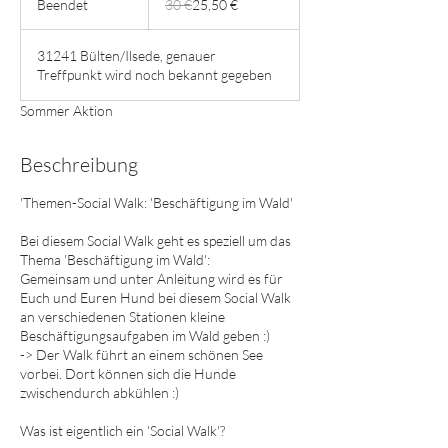
Beendet
B
30 €
25,50 €
e
e
31241 Bülten/Ilsede, genauer
n
Treffpunkt wird noch bekannt gegeben
d
e
Sommer Aktion
t
Beschreibung
'Themen-Social Walk: 'Beschäftigung im Wald'
Bei diesem Social Walk geht es speziell um das
Thema 'Beschäftigung im Wald':
Gemeinsam und unter Anleitung wird es für
Euch und Euren Hund bei diesem Social Walk
an verschiedenen Stationen kleine
Beschäftigungsaufgaben im Wald geben :)
-> Der Walk führt an einem schönen See
vorbei. Dort können sich die Hunde
zwischendurch abkühlen :)
Was ist eigentlich ein 'Social Walk'?