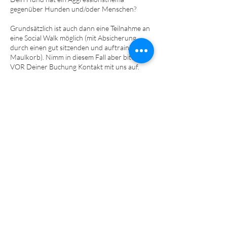
gegenüber Hunden und/oder Menschen?
Grundsätzlich ist auch dann eine Teilnahme an
eine Social Walk möglich (mit Absicherung
durch einen gut sitzenden und auftrainiertem
Maulkorb). Nimm in diesem Fall aber bitte
VOR Deiner Buchung Kontakt mit uns auf.
Teilnahmevoraussetzungen:
- Mindestalter: 6 Monate
- Hundehalterhaftpflichtversicherung
- Impfungen/Grundimmunisierung laut
Empfehlungen der StIKo Vet
- Keine Aggressionsthematiken mit
ernsthaften Verletzungsabsichten gegenüber
Mensch/Hund