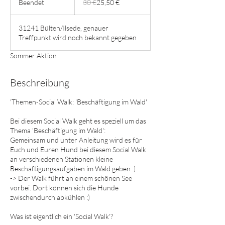
Beendet
B
30 €
25,50 €
e
e
31241 Bülten/Ilsede, genauer
n
Treffpunkt wird noch bekannt gegeben
d
e
Sommer Aktion
t
Beschreibung
'Themen-Social Walk: 'Beschäftigung im Wald'
Bei diesem Social Walk geht es speziell um das
Thema 'Beschäftigung im Wald':
Gemeinsam und unter Anleitung wird es für
Euch und Euren Hund bei diesem Social Walk
an verschiedenen Stationen kleine
Beschäftigungsaufgaben im Wald geben :)
-> Der Walk führt an einem schönen See
vorbei. Dort können sich die Hunde
zwischendurch abkühlen :)
Was ist eigentlich ein 'Social Walk'?