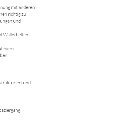
egnung mit anderen
nen richtig zu
bungen und
l Walks helfen
uf einen
ben.
 strukturiert und
paziergang