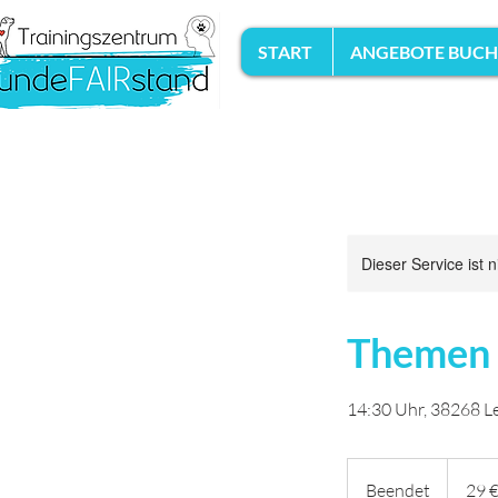
START
ANGEBOTE BUC
Dieser Service ist 
Themen W
14:30 Uhr, 38268 L
29
Euro
Beendet
B
29 