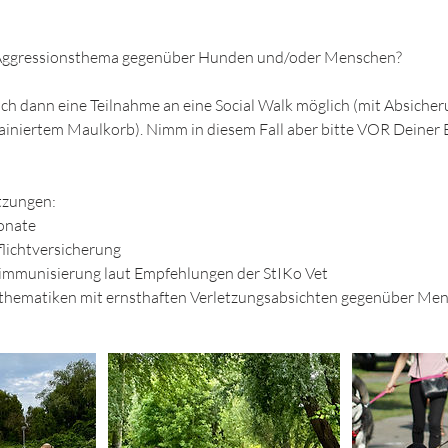
 Aggressionsthema gegenüber Hunden und/oder Menschen?
uch dann eine Teilnahme an eine Social Walk möglich (mit Absicher
rainiertem Maulkorb). Nimm in diesem Fall aber bitte VOR Deine
tzungen:
Monate
lichtversicherung
mmunisierung laut Empfehlungen der StIKo Vet
sthematiken mit ernsthaften Verletzungsabsichten gegenüber M