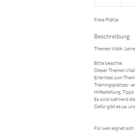
e
e
Freie Plätze
n
d
e
Beschreibung
t
Themen Walk: Leine
Bitte beachte:
Dieser Themen Walk 
Erlerntes zum Them
Trainingsplatzes - 
Hilfestellung, Tipp
Es wird während die
Dafür gibt es ua. u
Für wen eignet sich 