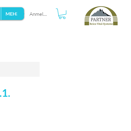
Anmelden
MEHR
.1.