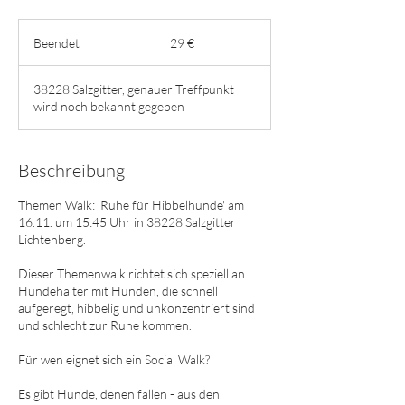
29
Euro
Beendet
B
29 €
e
e
38228 Salzgitter, genauer Treffpunkt
n
wird noch bekannt gegeben
d
e
t
Beschreibung
Themen Walk: 'Ruhe für Hibbelhunde' am
16.11. um 15:45 Uhr in 38228 Salzgitter
Lichtenberg.
​Dieser Themenwalk richtet sich speziell an
Hundehalter mit Hunden, die schnell
aufgeregt, hibbelig und unkonzentriert sind
und schlecht zur Ruhe kommen.
Für wen eignet sich ein Social Walk?
Es gibt Hunde, denen fallen - aus den