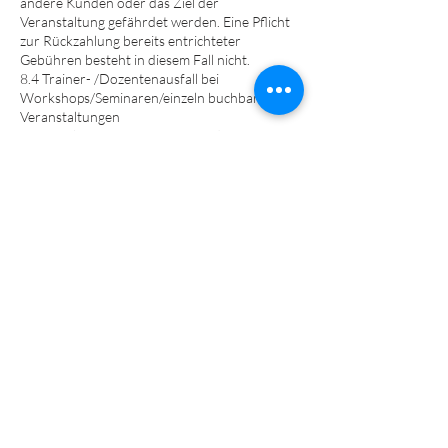
andere Kunden oder das Ziel der
Veranstaltung gefährdet werden. Eine Pflicht
zur Rückzahlung bereits entrichteter
Gebühren besteht in diesem Fall nicht.
8.4 Trainer- /Dozentenausfall bei
Workshops/Seminaren/einzeln buchbaren
Veranstaltungen
Die angebotenen Leistungen sind immer an
den jeweils ausgeschriebenen
Trainer/Dozenten gebunden. Sollte dieser
verhindert sein/ausfallen/nicht mehr zur
Verfügung stehen, ist die ausgeschriebene
Leistung hinfällig und ggf. bereits bezahlte
Gebühren werden zurückerstattet.
8.5 Trainerausfall bei
Kursen/Gruppentrainings
Kurzfristige bzw. nicht dauerhaft geplante
Vertretungen durch adäquate Trainer mit
nachweisbar in etwa gleichwertigem
Kenntnisstand des ausfallenden Trainers sind
in Einzelfällen möglich.
8.6 Ausfall/Absage von Veranstaltungen,
Kursen, Gruppen, Einzelcoachings, einzeln
buchbaren Veranstaltungen bei