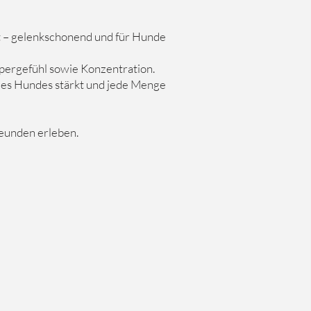
t – gelenkschonend und für Hunde
rpergefühl sowie Konzentration.
 des Hundes stärkt und jede Menge
eunden erleben.