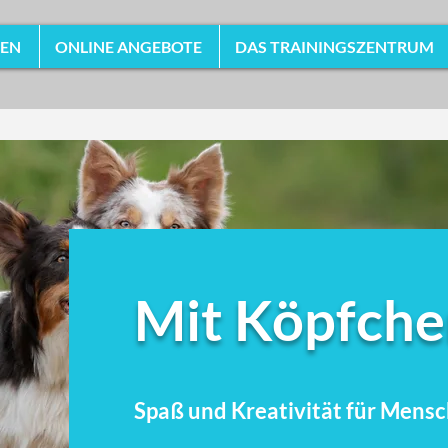
HEN
ONLINE ANGEBOTE
DAS TRAININGSZENTRUM
Mit Köpfche
Spaß und Kreativität
für
Mensc