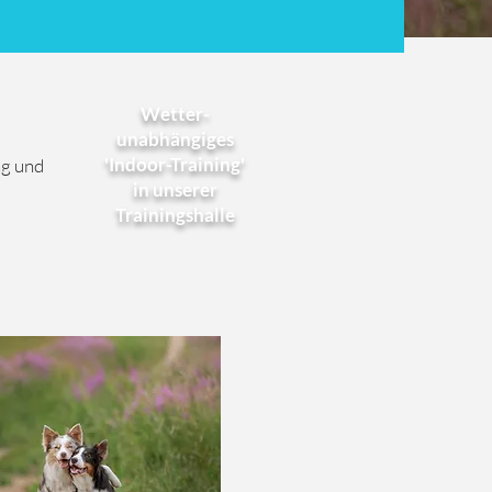
Wetter-
unabhängiges
'Indoor-Training'
ng und
in unserer
Trainingshalle