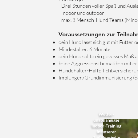
- Drei Stunden voller Spaß und Ausl
- Indoor und outdoor
- max. 8 Mensch-Hund-Teams (Minde
Voraussetzungen zur Teilnah
dein Hund lässt sich gut mit Futter 
Mindestalter: 6 Monate
dein Hund sollte ein gewisses Maß
keine Aggressionsthematiken mit e
Hundehalter-Haftpflichtversicheru
Impfungen/Grundimmunisierung (dem
Wetter-
unabhängiges
'Indoor-Training'
in unserer
Trainingshalle