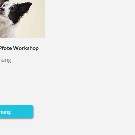
 Pfote Workshop
anung
anung