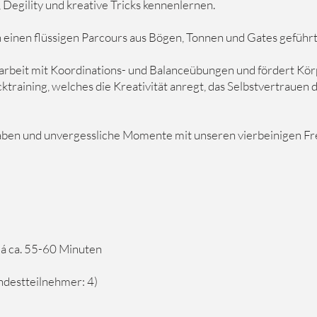
Degility und kreative Tricks kennenlernen.
inen flüssigen Parcours aus Bögen, Tonnen und Gates geführ
sarbeit mit Koordinations- und Balanceübungen und fördert Kö
ktraining, welches die Kreativität anregt, das Selbstvertrauen
ben und unvergessliche Momente mit unseren vierbeinigen Fr
n á ca. 55-60 Minuten
destteilnehmer: 4)