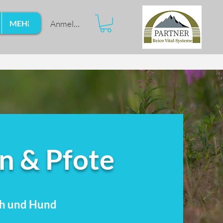
Anmelden
MEHR
n & Pfote
h und Hund