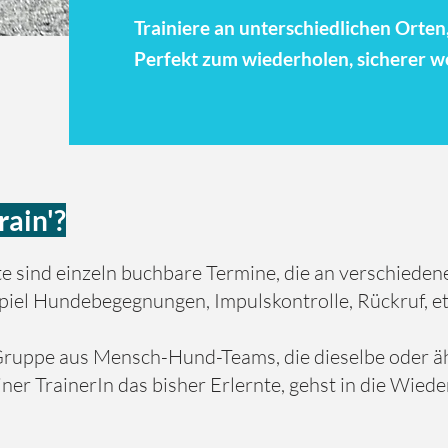
Trainiere an unterschiedlichen Orte
Perfekt zum wiederholen, sicherer w
rain'?
e sind einzeln buchbare Termine, die an verschiede
iel Hundebegegnungen, Impulskontrolle, Rückruf, etc
ruppe aus Mensch-Hund-Teams, die dieselbe oder ä
iner TrainerIn das bisher Erlernte, gehst in die Wied