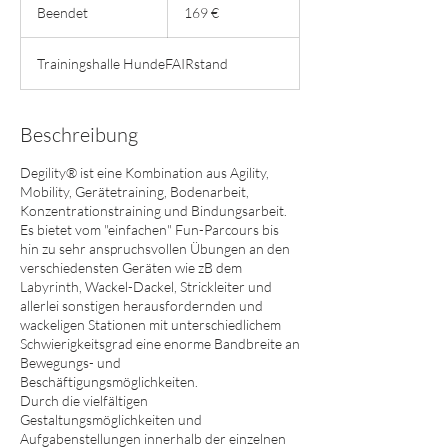
Euro
Beendet
B
169 €
e
e
Trainingshalle HundeFAIRstand
n
d
e
t
Beschreibung
Degility® ist eine Kombination aus Agility,
Mobility, Gerätetraining, Bodenarbeit,
Konzentrationstraining und Bindungsarbeit.
Es bietet vom "einfachen" Fun-Parcours bis
hin zu sehr anspruchsvollen Übungen an den
verschiedensten Geräten wie zB dem
Labyrinth, Wackel-Dackel, Strickleiter und
allerlei sonstigen herausfordernden und
wackeligen Stationen mit unterschiedlichem
Schwierigkeitsgrad eine enorme Bandbreite an
Bewegungs- und
Beschäftigungsmöglichkeiten.
Durch die vielfältigen
Gestaltungsmöglichkeiten und
Aufgabenstellungen innerhalb der einzelnen