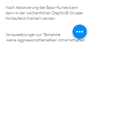
Nach Absolvierung des Basic-Kurses kann
dann in der wöchentlichen Degility®-Gruppe
fortlaufend trainiert werden.
​​​Voraussetzungen zur Teilnahme:
-keine Aggressionsthematiken mit ernsthaften
Verletzungsabsichten
-Vorerkrankte/gehandicapte Hunde nur nach
Absprache mit Tierarzt bzw.
Physiotherapeuten
-Mindestalter: 4 Monate
-Hundehalter-Haftpflichtversicherung
-Impfungen/Grundimmunisierung (dem Alter
entsprechend) laut StIKo Vet​​