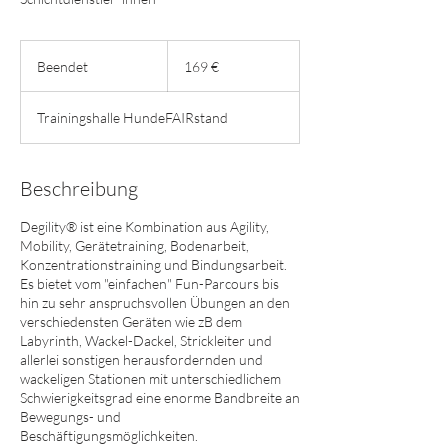
169
Euro
Beendet
B
169 €
e
e
Trainingshalle HundeFAIRstand
n
d
e
t
Beschreibung
Degility® ist eine Kombination aus Agility,
Mobility, Gerätetraining, Bodenarbeit,
Konzentrationstraining und Bindungsarbeit.
Es bietet vom "einfachen" Fun-Parcours bis
hin zu sehr anspruchsvollen Übungen an den
verschiedensten Geräten wie zB dem
Labyrinth, Wackel-Dackel, Strickleiter und
allerlei sonstigen herausfordernden und
wackeligen Stationen mit unterschiedlichem
Schwierigkeitsgrad eine enorme Bandbreite an
Bewegungs- und
Beschäftigungsmöglichkeiten.