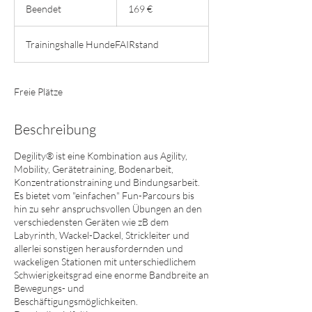
Euro
Beendet
B
169 €
e
e
Trainingshalle HundeFAIRstand
n
d
e
t
Freie Plätze
Beschreibung
Degility® ist eine Kombination aus Agility,
Mobility, Gerätetraining, Bodenarbeit,
Konzentrationstraining und Bindungsarbeit.
Es bietet vom "einfachen" Fun-Parcours bis
hin zu sehr anspruchsvollen Übungen an den
verschiedensten Geräten wie zB dem
Labyrinth, Wackel-Dackel, Strickleiter und
allerlei sonstigen herausfordernden und
wackeligen Stationen mit unterschiedlichem
Schwierigkeitsgrad eine enorme Bandbreite an
Bewegungs- und
Beschäftigungsmöglichkeiten.