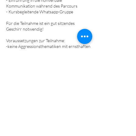
- Einführung in die nonverbale
Kommunikation während des Parcours
- Kursbegleitende Whatsapp-Gruppe
Für die Teilnahme ist ein gut sitzendes
Geschirr notwendig!
​​​Voraussetzungen zur Teilnahme:
-keine Aggressionsthematiken mit ernsthaften
Verletzungsabsichten
-Vorerkrankte/gehandicapte Hunde nur nach
Absprache mit Tierarzt bzw.
Physiotherapeuten
-Mindestalter: 4 Monate
-Hundehalter-Haftpflichtversicherung
-Impfungen/Grundimmunisierung (dem Alter
entsprechend) laut StIKo Vet​​