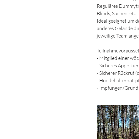
Reguläres Dummytra
Blinds, Suchen, etc.
Ideal geeignet um d
anderes Gelände die
jeweilige Team ange
Teilnahmevorausse
- Mitglied einer w
- Sicheres Apportie
- Sicherer Rückruf 
- Hundehalterhaftpf
- Impfungen/Grund