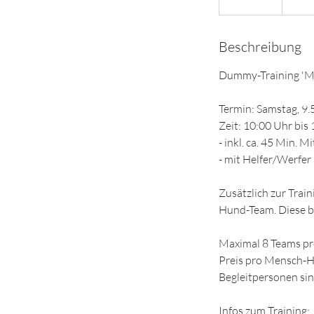
e
e
Beschreibung
n
d
Dummy-Training 'Ma
e
t
Termin: Samstag, 9.
Zeit: 10:00 Uhr bis
- inkl. ca. 45 Min. 
- mit Helfer/Werfer
Zusätzlich zur Tra
Hund-Team. Diese bi
Maximal 8 Teams pr
Preis pro Mensch-
Begleitpersonen si
Infos zum Training: