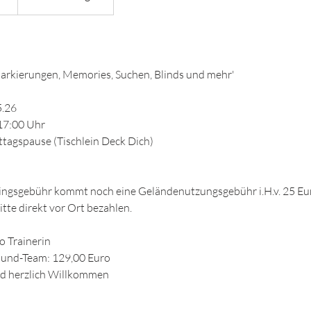
rkierungen, Memories, Suchen, Blinds und mehr'
5.26
 17:00 Uhr
Mittagspause (Tischlein Deck Dich)
iningsgebühr kommt noch eine Geländenutzungsgebühr i.H.v. 25 E
tte direkt vor Ort bezahlen.
o Trainerin
Hund-Team: 129,00 Euro
nd herzlich Willkommen