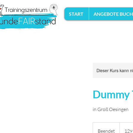
START
ANGEBOTE BUC
Dieser Kurs kann n
Dummy Tr
in Groß Oesingen
129
Euro
Beendet
B
129