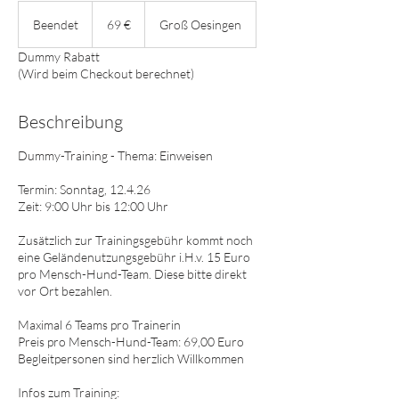
69
Euro
Beendet
B
69 €
Groß Oesingen
e
Dummy Rabatt
e
(Wird beim Checkout berechnet)
n
d
e
Beschreibung
t
Dummy-Training - Thema: Einweisen
Termin: Sonntag, 12.4.26
Zeit: 9:00 Uhr bis 12:00 Uhr
Zusätzlich zur Trainingsgebühr kommt noch
eine Geländenutzungsgebühr i.H.v. 15 Euro
pro Mensch-Hund-Team. Diese bitte direkt
vor Ort bezahlen.
Maximal 6 Teams pro Trainerin
Preis pro Mensch-Hund-Team: 69,00 Euro
Begleitpersonen sind herzlich Willkommen
Infos zum Training: