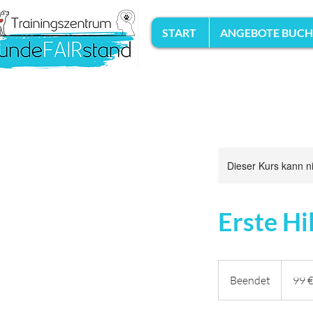
START
ANGEBOTE BUC
Dieser Kurs kann n
Erste Hi
99
Euro
Beendet
B
99 
e