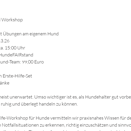
nd Workshop
mit Übungen am eigenem Hund
.3.26
ca. 15:00 Uhr
e HundeFAIRstand
und-Team: 99,00 Euro
n Erste-Hilfe-Set
ränke
eist unerwartet. Umso wichtiger ist es, als Hundehalter gut vorber
 ruhig und überlegt handeln zu können.
lfe-Workshop für Hunde vermitteln wir praxisnahes Wissen für de
e Notfallsituationen zu erkennen, richtig einzuschätzen und sinnvo