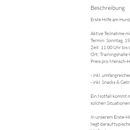
e
Beschreibung
n
d
Erste Hilfe am Hu
e
t
Aktive Teilnahme 
Termin: Sonntag, 15
Zeit: 11:00 Uhr bis 
Ort: Trainingshall
Preis pro Mensch-H
- inkl. umfangreiche
- inkl. Snacks & Get
Ein Notfall kommt m
solchen Situationen
In unserem Erste-Hi
liegt darauf typisch