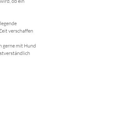
wird, ob ein
dlegende
eit verschaffen
n gerne mit Hund
stverständlich