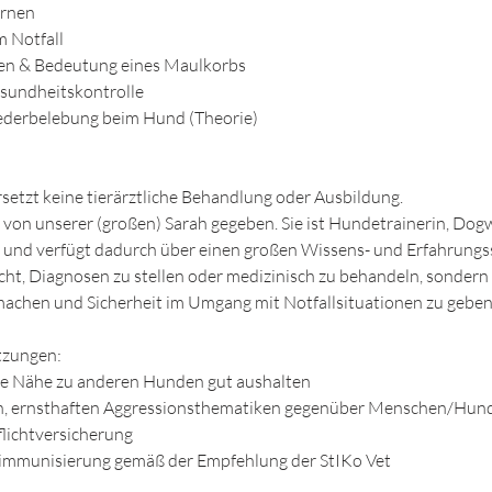
ernen
m Notfall
en & Bedeutung eines Maulkorbs
esundheitskontrolle
ederbelebung beim Hund (Theorie)
etzt keine tierärztliche Behandlung oder Ausbildung.
on unserer (großen) Sarah gegeben. Sie ist Hundetrainerin, Dogw
und verfügt dadurch über einen großen Wissens- und Erfahrungss
cht, Diagnosen zu stellen oder medizinisch zu behandeln, sonder
machen und Sicherheit im Umgang mit Notfallsituationen zu geben
tzungen:
ie Nähe zu anderen Hunden gut aushalten
en, ernsthaften Aggressionsthematiken gegenüber Menschen/Hun
lichtversicherung
immunisierung gemäß der Empfehlung der StIKo Vet