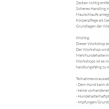
Zecken richtig entf
Sicheres Handling i
Maulschlaufe anleg
Körperpflege als G
Grundlagen der Wi
Wichtig:
Dieser Workshop ers
Der Workshop wird v
Mehrhundehalterin 
Workshops ist es ni
handlungsfähig zu 
Teilnahmevorausse
- Dein Hund kann d
- keine vorhanden
- Hundehalterhaftpf
- Impfungen/Grund