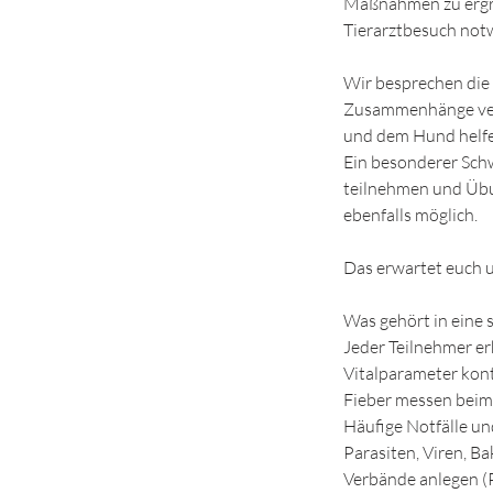
Maßnahmen zu ergrei
Tierarztbesuch notwend
Wir besprechen die
Zusammenhänge vers
und dem Hund helf
Ein besonderer Sch
teilnehmen und Übu
ebenfalls möglich.
Das erwartet euch u
Was gehört in eine 
Jeder Teilnehmer er
Vitalparameter kont
Fieber messen bei
Häufige Notfälle u
Parasiten, Viren, Ba
Verbände anlegen (