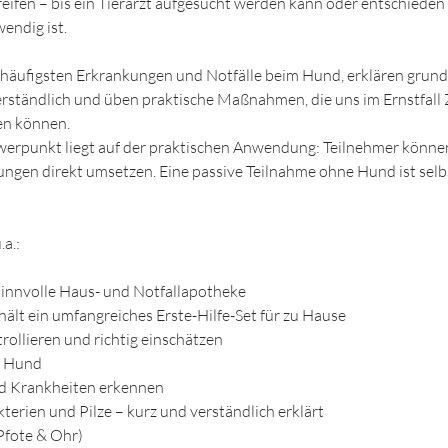
fen – bis ein Tierarzt aufgesucht werden kann oder entschieden 
ig ist.​​​​
 häufigsten Erkrankungen und Notfälle beim Hund, erklären grun
tändlich und üben praktische Maßnahmen, die uns im Ernstfall Z
en können.
werpunkt liegt auf der praktischen Anwendung: Teilnehmer könne
ngen direkt umsetzen. Eine passive Teilnahme ohne Hund ist selb
.a.:
sinnvolle Haus- und Notfallapotheke
hält ein umfangreiches Erste-Hilfe-Set für zu Hause
rollieren und richtig einschätzen
m Hund
nd Krankheiten erkennen
kterien und Pilze – kurz und verständlich erklärt
Pfote & Ohr)