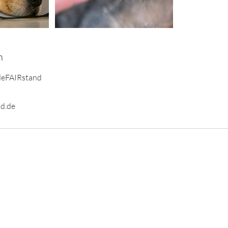
n
deFAIRstand
d.de
AGB
Impressum
Datenschutz
© 2024 Hundeschule HundeFAIRstand GbR