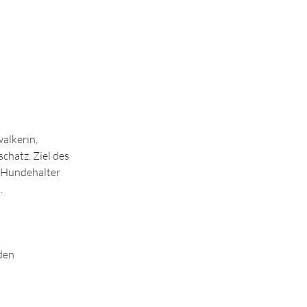
alkerin,
chatz. Ziel des
n Hundehalter
.
den