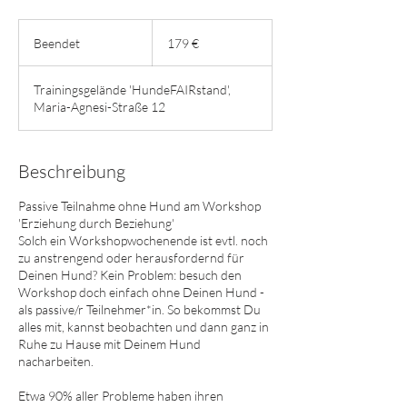
179
Euro
Beendet
B
179 €
e
e
Trainingsgelände 'HundeFAIRstand',
n
Maria-Agnesi-Straße 12
d
e
t
Beschreibung
Passive Teilnahme ohne Hund am Workshop
'Erziehung durch Beziehung'
Solch ein Workshopwochenende ist evtl. noch
zu anstrengend oder herausfordernd für
Deinen Hund? Kein Problem: besuch den
Workshop doch einfach ohne Deinen Hund -
als passive/r Teilnehmer*in. So bekommst Du
alles mit, kannst beobachten und dann ganz in
Ruhe zu Hause mit Deinem Hund
nacharbeiten.
Etwa 90% aller Probleme haben ihren