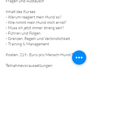
Fragen und Austausch
Inhalt des Kurses:
- Warum reagiert mein Hund so?
- Wie nimmt mein Hund mich ernst?
- Muss ich jetzt immer streng sein?
- Führen und Folgen
- Grenzen, Regeln und Verbindlichkeit
- Training & Management​​​
Kosten: 219,- Euro pro Mensch-Hund-Team
Teilnahmevoraussetzungen:
- Mindestalter 6 Monate
- bei vorhandenen Aggressionsthematiken:
nimm hierfür bitte vorher Kontakt mit mir auf
- Dein Hund kann Wartesituationen und Nähe
zu andern Hunden/Menschen ertragen
Die Stunden des Kurses bauen aufeinander
auf! Ein Nachholen versäumter Stunden ist
leider nicht möglich.