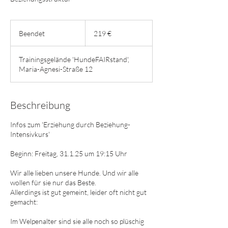
219
Euro
Beendet
B
219 €
e
e
Trainingsgelände 'HundeFAIRstand',
n
Maria-Agnesi-Straße 12
d
e
t
Beschreibung
Infos zum 'Erziehung durch Beziehung-
Intensivkurs'
Beginn: Freitag, 31.1.25 um 19:15 Uhr
Wir alle lieben unsere Hunde. Und wir alle
wollen für sie nur das Beste.
Allerdings ist gut gemeint, leider oft nicht gut
gemacht:
Im Welpenalter sind sie alle noch so plüschig