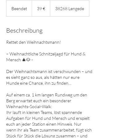
39
Euro
Beendet
B
39 €
38268 Lengede
e
e
n
Beschreibung
d
e
Rettet den Weihnachtsmann!
t
– Weihnachtliche Schnitzeljagd für Hund &
Mensch 🎄🐶 -
Der Weihnachtsmann ist verschwunden – und
es sieht ganz so aus, als hätten nur eure
Hunde eine Chance, ihn zu finden…
Auf einem ca. 1 km langen Rundweg um den
Berg erwartet euch ein besonderer
Weihnachts-Social-Walk:
Ihr lauft in kleinen Teams, löst spannende
Aufgaben für Hund und Mensch und erspielt
euch an jeder Station einen Hinweis. Nur
wenn ihr als Team zusammenarbeitet, fügt sich
Stück für Stück die Lösung zusammen – und