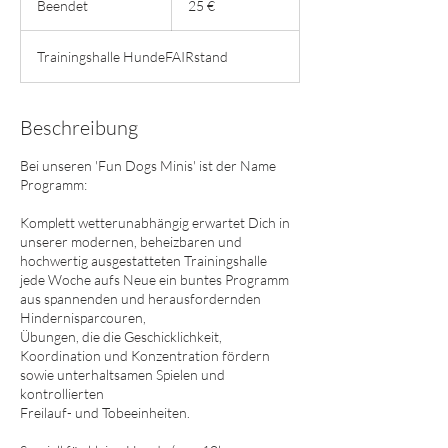
Beendet
B
25 €
e
e
Trainingshalle HundeFAIRstand
n
d
e
t
Beschreibung
Bei unseren 'Fun Dogs Minis' ist der Name
Programm:
Komplett wetterunabhängig erwartet Dich in
unserer modernen, beheizbaren und
hochwertig ausgestatteten Trainingshalle
jede Woche aufs Neue ein buntes Programm
aus spannenden und herausfordernden
Hindernisparcouren,
Übungen, die die Geschicklichkeit,
Koordination und Konzentration fördern
sowie unterhaltsamen Spielen und
kontrollierten
Freilauf- und Tobeeinheiten.