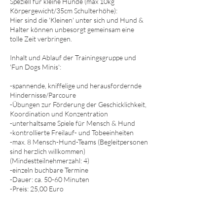
Speziell für kleine Hunde (max 10kg
Körpergewicht/35cm Schulterhöhe):
​Hier sind die 'Kleinen' unter sich und Hund &
Halter können unbesorgt gemeinsam eine
tolle Zeit verbringen.
Inhalt und Ablauf der Trainingsgruppe und
'Fun Dogs Minis':
-spannende, kniffelige und herausfordernde
Hindernisse/Parcoure
-Übungen zur Förderung der Geschicklichkeit,
Koordination und Konzentration
-unterhaltsame Spiele für Mensch & Hund
-kontrollierte Freilauf- und Tobeeinheiten​
-max. 8 Mensch-Hund-Teams (Begleitpersonen
sind herzlich willkommen)
(Mindestteilnehmerzahl: 4)
-einzeln buchbare Termine
-Dauer: ca. 50-60 Minuten
-Preis: 25,00 Euro