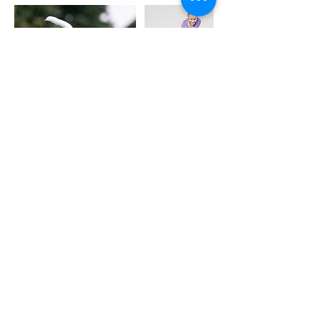
Kontaktangaben
Trainingshalle HundeFAIRstand
0174/3334248
info@hundefairstand.de