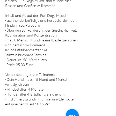
Bei den 'Fun Dogs Mixed' sind Hunde aller
Rassen und Größen willkommen.
Inhalt und Ablauf der 'Fun Dogs Mixed':​
-spannende, kniffelige und herausfordernde
Hindernisse/Parcoure
-Übungen zur Förderung der Geschicklichkeit,
Koordination und Konzentration
-max. 8 Mensch-Hund-Teams (Begleitpersonen
sind herzlich willkommen)
(Mindestteilnehmerzahl: 4)
-einzeln buchbare Termine
-Dauer: ca. 50-60 Minuten
-Preis: 25,00 Euro
Voraussetzungen zur Teilnahme:
-Dein Hund muss mit Hund und Mensch
verträglich sein
-Mindestalter: 4 Monate
-Hundehalter-Haftpflichtversicherung
-Impfungen/Grundimmunisierung (dem Alter
entsprechend) laut StIKo Vet​​