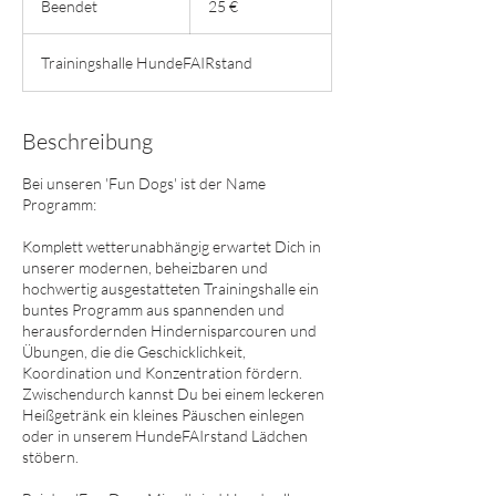
Beendet
B
25 €
e
e
Trainingshalle HundeFAIRstand
n
d
e
t
Beschreibung
Bei unseren 'Fun Dogs' ist der Name
Programm:
Komplett wetterunabhängig erwartet Dich in
unserer modernen, beheizbaren und
hochwertig ausgestatteten Trainingshalle ein
buntes Programm aus spannenden und
herausfordernden Hindernisparcouren und
Übungen, die die Geschicklichkeit,
Koordination und Konzentration fördern.
Zwischendurch kannst Du bei einem leckeren
Heißgetränk ein kleines Päuschen einlegen
oder in unserem HundeFAIrstand Lädchen
stöbern.