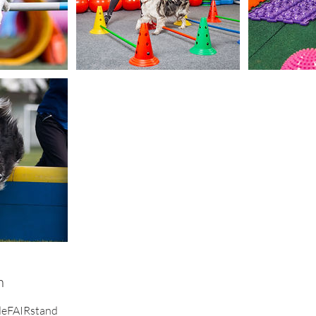
n
deFAIRstand