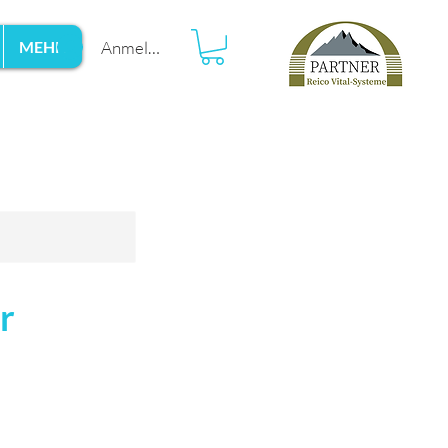
Anmelden
MEHR
r