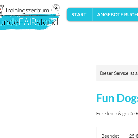
START
ANGEBOTE BUC
Dieser Service ist 
Fun Dogs
Für kleine & große 
25
Euro
Beendet
B
25 