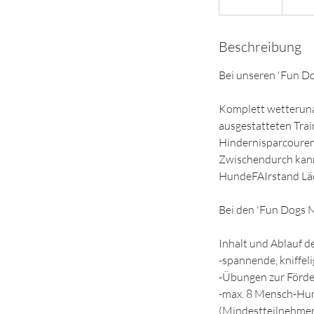
e
e
Beschreibung
n
d
Bei unseren 'Fun D
e
t
Komplett wetteruna
ausgestatteten Tra
Hindernisparcouren 
Zwischendurch kann
HundeFAIrstand Lä
Bei den 'Fun Dogs 
Inhalt und Ablauf de
-spannende, kniffe
-Übungen zur Förde
-max. 8 Mensch-Hun
(Mindestteilnehmer