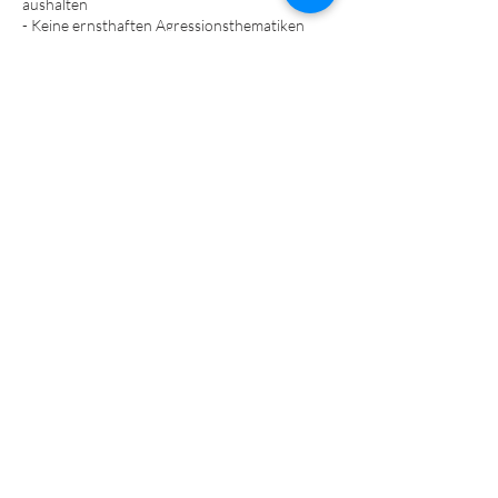
aushalten
- Keine ernsthaften Agressionsthematiken
gegenüber Mensch oder Hund
- Hundehalter-Haftpflichtversicherung
- Impfungen/Grundimmunisierung (dem Alter
entsprechend) laut StIKo Vet
Kontaktangaben
Trainingsgelände 'HundeFAIRstand', Maria-
Agnesi-Straße 12