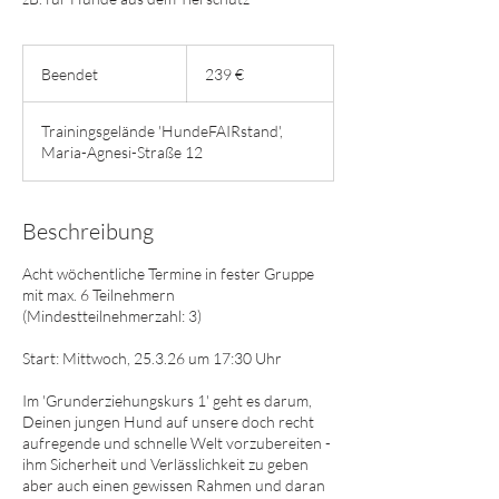
239
Euro
Beendet
B
239 €
e
e
Trainingsgelände 'HundeFAIRstand',
n
Maria-Agnesi-Straße 12
d
e
t
Beschreibung
Acht wöchentliche Termine in fester Gruppe
mit max. 6 Teilnehmern
(Mindestteilnehmerzahl: 3)
Start: Mittwoch, 25.3.26 um 17:30 Uhr
Im 'Grunderziehungskurs 1' geht es darum,
Deinen jungen Hund auf unsere doch recht
aufregende und schnelle Welt vorzubereiten -
ihm Sicherheit und Verlässlichkeit zu geben
aber auch einen gewissen Rahmen und daran