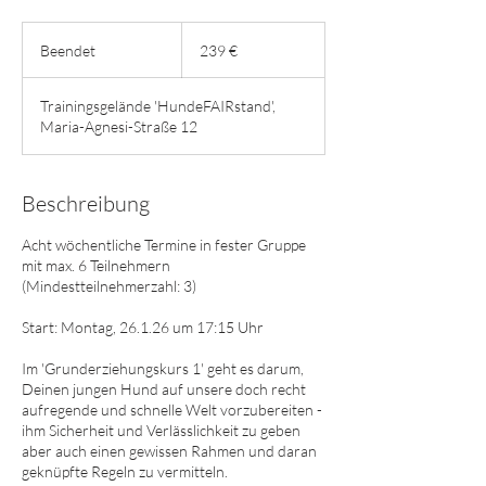
239
Euro
Beendet
B
239 €
e
e
Trainingsgelände 'HundeFAIRstand',
n
Maria-Agnesi-Straße 12
d
e
t
Beschreibung
Acht wöchentliche Termine in fester Gruppe
mit max. 6 Teilnehmern
(Mindestteilnehmerzahl: 3)
Start: Montag, 26.1.26 um 17:15 Uhr
Im 'Grunderziehungskurs 1' geht es darum,
Deinen jungen Hund auf unsere doch recht
aufregende und schnelle Welt vorzubereiten -
ihm Sicherheit und Verlässlichkeit zu geben
aber auch einen gewissen Rahmen und daran
geknüpfte Regeln zu vermitteln.