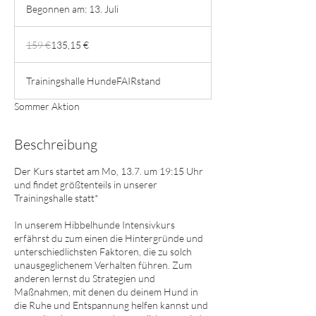
Begonnen am: 13. Juli
B
e
159
g
Euro
159 €
135,15 €
o
n
n
Trainingshalle HundeFAIRstand
e
n
Sommer Aktion
a
m
Beschreibung
:
1
3
Der Kurs startet am Mo, 13.7. um 19:15 Uhr
.
und findet größtenteils in unserer
J
Trainingshalle statt*
u
l
​In unserem Hibbelhunde Intensivkurs
i
erfährst du zum einen die Hintergründe und
unterschiedlichsten Faktoren, die zu solch
unausgeglichenem Verhalten führen. Zum
anderen lernst du Strategien und
Maßnahmen, mit denen du deinem Hund in
die Ruhe und Entspannung helfen kannst und