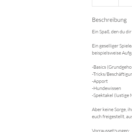
e
e
Beschreibung
n
d
Ein Spaß, den du di
e
t
Ein geselliger Spie
beispielsweise Auf
-Basics (Grundgeh
-Tricks/Beschäftigu
-Apport
-Hundewissen
-Spektakel (lustig
Aber keine Sorge, i
euch freigestellt, 
Vorraussetzungen: