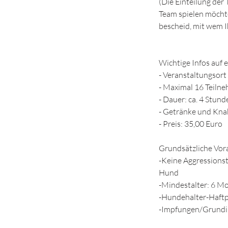
(Die Einteilung de
Team spielen möcht
bescheid, mit wem I
Wichtige Infos auf e
- Veranstaltungsort 
- Maximal 16 Teiln
- Dauer: ca. 4 Stund
- Getränke und Kna
- Preis: 35,00 Euro
Grundsätzliche Vor
-Keine Aggressions
Hund
-Mindestalter: 6 M
-Hundehalter-Haftp
-Impfungen/Grundim