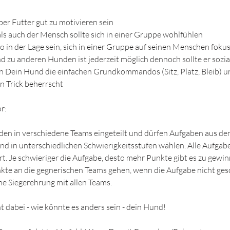
ber Futter gut zu motivieren sein
ls auch der Mensch sollte sich in einer Gruppe wohlfühlen
so in der Lage sein, sich in einer Gruppe auf seinen Menschen foku
 zu anderen Hunden ist jederzeit möglich dennoch sollte er sozial
n Dein Hund die einfachen Grundkommandos (Sitz, Platz, Bleib) un
n Trick beherrscht
r:
den in verschiedene Teams eingeteilt und dürfen Aufgaben aus de
d in unterschiedlichen Schwierigkeitsstufen wählen. Alle Aufgab
t. Je schwieriger die Aufgabe, desto mehr Punkte gibt es zu gewin
te an die gegnerischen Teams gehen, wenn die Aufgabe nicht ges
e Siegerehrung mit allen Teams.
t dabei - wie könnte es anders sein - dein Hund!