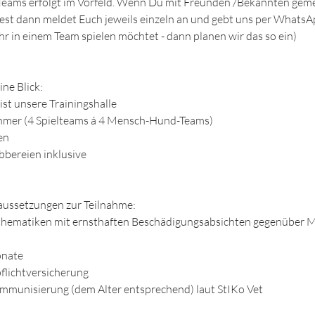
r Teams erfolgt im Vorfeld. Wenn Du mit Freunden /Bekannten gem
est dann meldet Euch jeweils einzeln an und gebt uns per Whats
hr in einem Team spielen möchtet - dann planen wir das so ein)
ine Blick:
ist unsere Trainingshalle
ehmer (4 Spielteams á 4 Mensch-Hund-Teams)
en
bbereien inklusive
aussetzungen zur Teilnahme:
thematiken mit ernsthaften Beschädigungsabsichten gegenüber 
onate
flichtversicherung
munisierung (dem Alter entsprechend) laut StIKo Vet​​