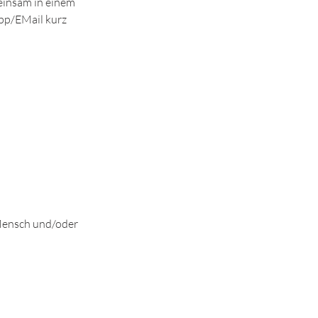
einsam in einem
App/EMail kurz
Mensch und/oder