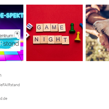
n
deFAIRstand
d.de