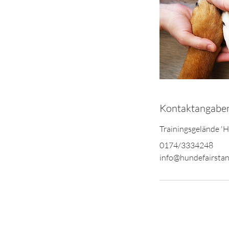
Kontaktangabe
Trainingsgelände '
0174/3334248
info@hundefairstan