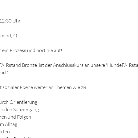
, 12:30 Uhr
(mind, 4)
 ein Prozess und hört nie auf!
AIRstand Bronze' ist der Anschlusskurs an unsere 'HundeFAIRstan
nd 2.
uf sozialer Ebene weiter an Themen wie zB:
durch Orientierung
 in den Spaziergang
hren und Folgen
im Alltag
ikten