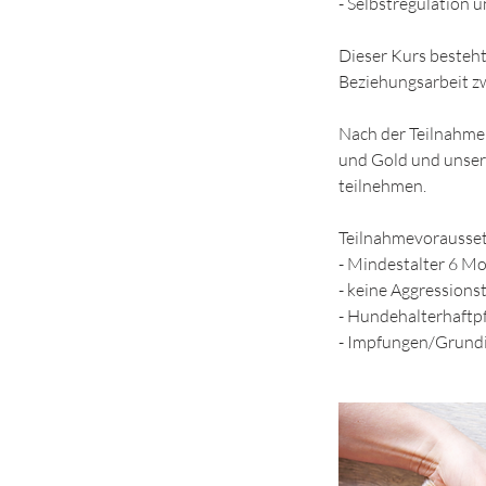
- Selbstregulation 
Dieser Kurs besteh
Beziehungsarbeit z
Nach der Teilnahme
und Gold und unsere
teilnehmen.
Teilnahmevorausse
- Mindestalter 6 M
- keine Aggression
- Hundehalterhaftpf
- Impfungen/Grund