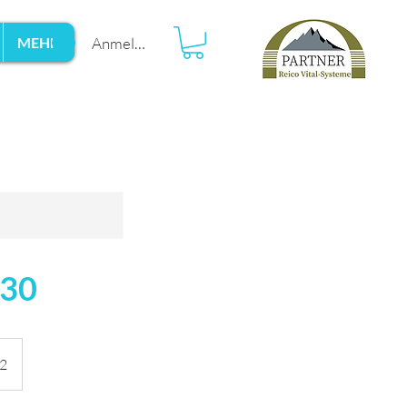
Anmelden
MEHR
:30
12