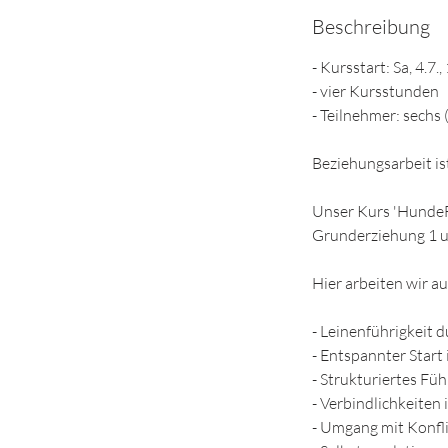
e
Beschreibung
n
d
- Kursstart: Sa, 4.7.
e
- vier Kursstunden
t
- Teilnehmer: sechs 
Beziehungsarbeit ist
Unser Kurs 'HundeF
Grunderziehung 1 u
Hier arbeiten wir a
- Leinenführigkeit 
- Entspannter Start
- Strukturiertes Fü
- Verbindlichkeiten 
- Umgang mit Konfl