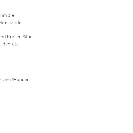
 um die
Miteinander!
nd Kursen Silber
lden, etc
enschen/Hunden