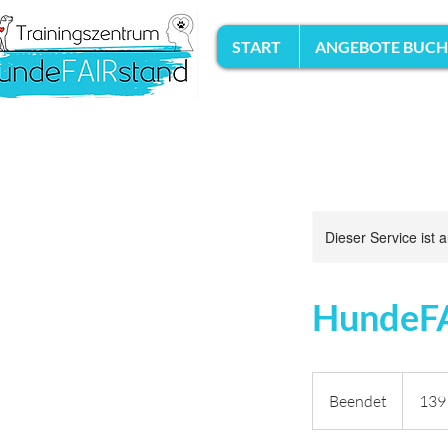
START
ANGEBOTE BUC
Dieser Service ist 
HundeFAI
139
Euro
Beendet
B
139
e