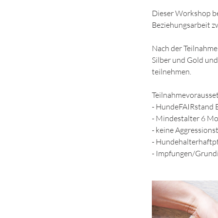
Dieser Workshop be
Beziehungsarbeit z
Nach der Teilnahm
Silber und Gold und
teilnehmen.
Teilnahmevorausse
- HundeFAIRstand B
- Mindestalter 6 M
- keine Aggression
- Hundehalterhaftpf
- Impfungen/Grund