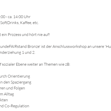
:00 - ca. 14:00 Uhr
 SoftDrinks, Kaffee, etc.
 ein Prozess und hört nie auf!
undeFAIRstand Bronze' ist der Anschlussworkshop an unsere 'H
underziehung 1 und 2.
uf sozialer Ebene weiter an Themen wie zB:
durch Orientierung
 in den Spaziergang
hren und Folgen
im Alltag
ikten
und Co-Regulation