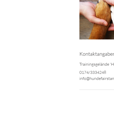
Kontaktangabe
Trainingsgelände '
0174/3334248
info@hundefairstan