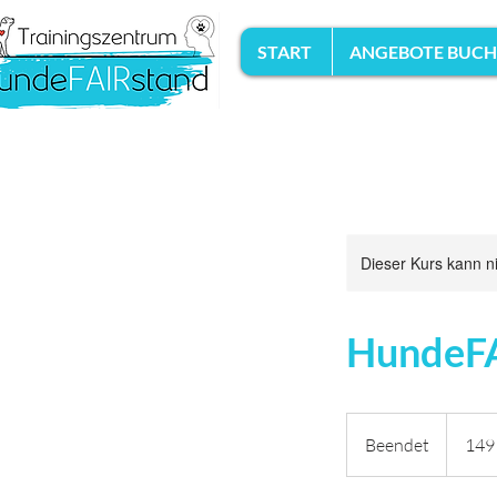
START
ANGEBOTE BUC
Dieser Kurs kann n
HundeFA
149
Euro
Beendet
B
149
e