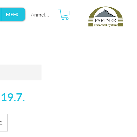
Anmelden
MEHR
19.7.
12