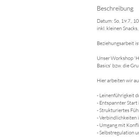
e
Beschreibung
n
d
Datum: So, 19.7., 10
e
inkl. kleinen Snacks,
t
Beziehungsarbeit ist
Unser Workshop 'H
Basics' bzw. die Gr
Hier arbeiten wir a
- Leinenführigkeit 
- Entspannter Start
- Strukturiertes Fü
- Verbindlichkeiten 
- Umgang mit Konfl
- Selbstregulation 