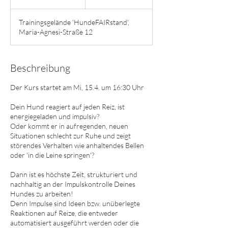
e
e
Trainingsgelände 'HundeFAIRstand',
n
Maria-Agnesi-Straße 12
d
e
t
Beschreibung
Der Kurs startet am Mi, 15.4. um 16:30 Uhr
Dein Hund reagiert auf jeden Reiz, ist
energiegeladen und impulsiv?
Oder kommt er in aufregenden, neuen
Situationen schlecht zur Ruhe und zeigt
störendes Verhalten wie anhaltendes Bellen
oder 'in die Leine springen'?
Dann ist es höchste Zeit, strukturiert und
nachhaltig an der Impulskontrolle Deines
Hundes zu arbeiten!
Denn Impulse sind Ideen bzw. unüberlegte
Reaktionen auf Reize, die entweder
automatisiert ausgeführt werden oder die