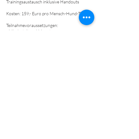
Trainingsaustausch inklusive Handouts
Kosten: 159,- Euro pro Mensch-Hund-Team
Teilnahmevoraussetzungen:
- Mindestalter: 4 Monate
- Keine Agressionsthematiken mit ernsthaften
Verletzungsabsichten gegenüber
Menschen/Hunden
- Hundehalterhaftpflichtversicherung
- Impfungen