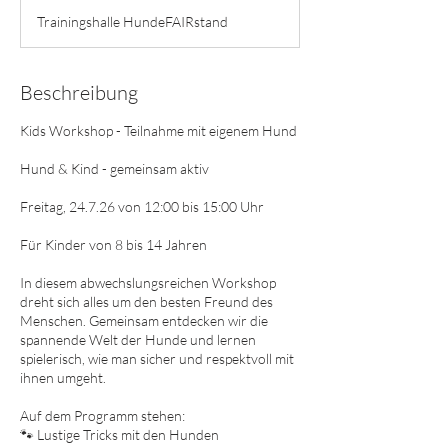
e
Trainingshalle HundeFAIRstand
n
d
e
t
Beschreibung
Kids Workshop - Teilnahme mit eigenem Hund
Hund & Kind - gemeinsam aktiv
Freitag, 24.7.26 von 12:00 bis 15:00 Uhr
Für Kinder von 8 bis 14 Jahren
In diesem abwechslungsreichen Workshop
dreht sich alles um den besten Freund des
Menschen. Gemeinsam entdecken wir die
spannende Welt der Hunde und lernen
spielerisch, wie man sicher und respektvoll mit
ihnen umgeht.
Auf dem Programm stehen:
🐾 Lustige Tricks mit den Hunden