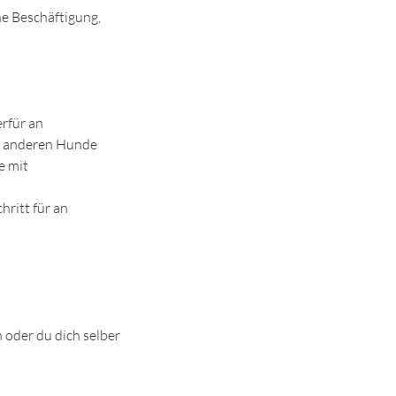
ine Beschäftigung,
rfür an
e anderen Hunde
e mit
ritt für an
 oder du dich selber