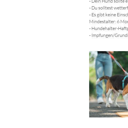
- Dein Hund sollte e
- Du solltest wetter
- Es gibt keine Ein
Mindestalter: 6 Mo
- Hundehalter-Haft
- Impfungen/Grundi