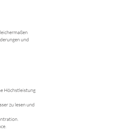
gleichermaßen
orderungen und
che Höchstleistung
ser zu lesen und
ntration.
nce.