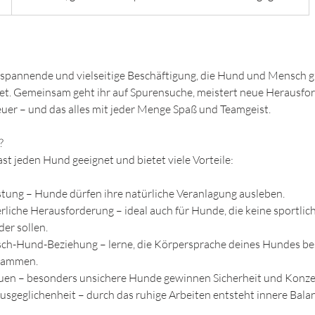
e spannende und vielseitige Beschäftigung, die Hund und Mensch 
det. Gemeinsam geht ihr auf Spurensuche, meistert neue Herausf
euer – und das alles mit jeder Menge Spaß und Teamgeist.
?
fast jeden Hund geeignet und bietet viele Vorteile:
stung – Hunde dürfen ihre natürliche Veranlagung ausleben.
erliche Herausforderung – ideal auch für Hunde, die keine sportli
er sollen.
sch-Hund-Beziehung – lerne, die Körpersprache deines Hundes bes
usammen.
auen – besonders unsichere Hunde gewinnen Sicherheit und Konze
usgeglichenheit – durch das ruhige Arbeiten entsteht innere Bala