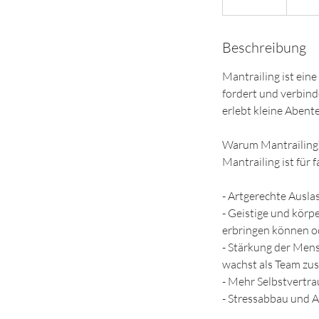
e
e
Beschreibung
n
d
Mantrailing ist ein
e
fordert und verbin
t
erlebt kleine Abent
Warum Mantrailing
Mantrailing ist für 
- Artgerechte Ausla
- Geistige und körp
erbringen können od
- Stärkung der Men
wachst als Team z
- Mehr Selbstvertr
- Stressabbau und A