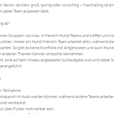
Senior, ob klein, groß, quirlig oder vorsichtig – Mantrailing ist e
 an jedes Team anpassen lässt.
ng ab?
leinen Gruppen von max. 4 Mensch-Hund-Teams und treffen uns hie
unkten. Immer ein Hund-Mensch Team arbeitet aktiv, während di
arten. So gibt es keine Konflikte mit Artgenossen und auch Hund
r anderen Themen können stressfrei teilnehmen.
 eine auf sein Niveau angepasste Suchaufgabe und wird dabei Sch
herangeführt.
n
r Teilnahme
entspannt im Auto warten können, während andere Teams arbeiten
Hund versteckst
gut über Futter motivierbar sein