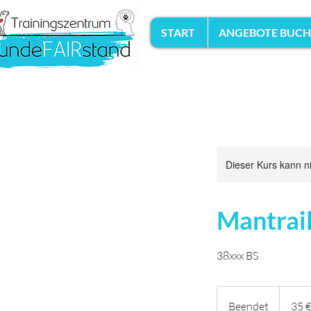
START
ANGEBOTE BUC
Dieser Kurs kann n
Mantrail
38xxx BS
35
Euro
Beendet
B
35 