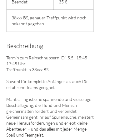
Beendet
B
35 €
e
e
38xxx BS, genauer Treffpunkt wird noch
n
bekannt gegeben
d
e
t
Beschreibung
Termin zum Reinschnuppern: Di, 5.5., 15:45 -
17:45 Uhr
Treffpunkt in 38xxx BS
Sowohl für komplette Anfänger als auch für
erfahrene Teams geeignet.
Mantrailing ist eine spannende und vielseitige
Beschäftigung, die Hund und Mensch
gleichermaßen fordert und verbindet.
Gemeinsam geht ihr auf Spurensuche, meistert
neue Herausforderungen und erlebt kleine
Abenteuer – und das alles mit jeder Menge
Spaß und Teamgeist.