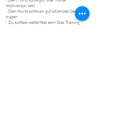
motivierbar sein
- Dein Hund sollte ein gut sitzendes Geschirr
tragen
- Du solltest wetterfest sein! Das Training
dauert zwei Stunden und findet bei jedem
Wetter statt.
- Es gibt keine Einschränkungen in Rasse oder
Größe - auch Hunde mit Handicaps sind
willkommen. - Mindestalter: 6 Monate
- Hundehalter-Haftpflichtversicherung
- Impfungen/Grundimmunisierung (dem Alter
entsprechend) laut StIKo Vet