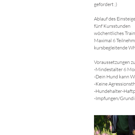
gefordert ;)
Ablauf des Einsteig
fünf Kursstunden
wöchentliches Train
Maximal 6 Teilnehm
kursbegleitende W
​Voraussetzungen zu
​-Mindestalter 6 M
-Dein Hund kann Wa
-Keine Agressions
-Hundehalter-Haftp
-Impfungen/Grundim