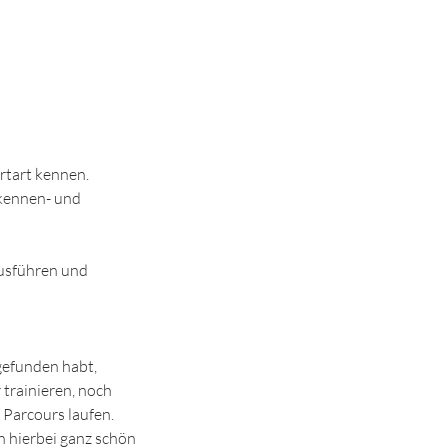
rtart kennen.
 kennen- und
Ausführen und
gefunden habt,
 trainieren, noch
 Parcours laufen.
n hierbei ganz schön