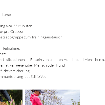
erkurses:
ing á ca. 55 Minuten
er pro Gruppe
hatsappgruppe zum Trainingsaustausch
r Teilnahme:
onate
rtesituationen im Beisein von anderen Hunden und Menschen a
thematiken gegenüber Mensch oder Hund
flichtversicherung
munisierung laut StIKo Vet