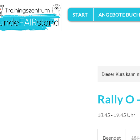
START
ANGEBOTE BUC
Dieser Kurs kann n
Rally O 
18:45 - 19:45 Uhr
159
Euro
Beendet
B
159