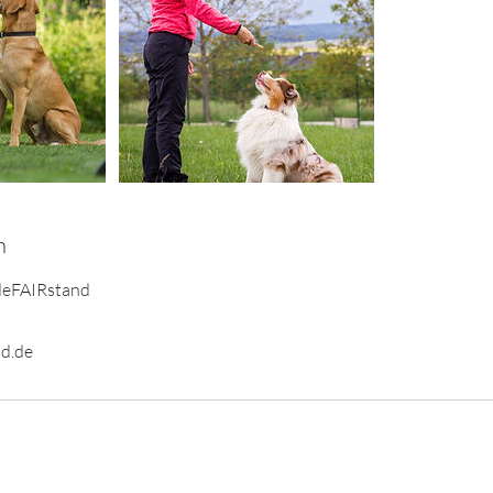
n
deFAIRstand
d.de