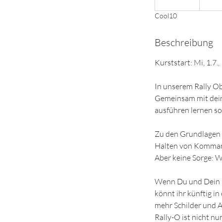
e
Cool10
e
n
Beschreibung
d
e
Kurststart: Mi, 1.7.
t
In unserem Rally Ob
Gemeinsam mit dein
ausführen lernen so
Zu den Grundlagen g
Halten von Komma
Aber keine Sorge: Wi
Wenn Du und Dein H
könnt ihr künftig in
mehr Schilder und A
Rally-O ist nicht n