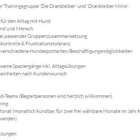
er Trainingsgruppe 'Die Dranbleiber' und 'Dranbleiber Minis':
 für den Alltag mit Hund
Hund und Mensch
 bei passender Gruppenzusammensetzung
kontrolle & Frustrationstoleranz
 verschiedene Hundesportarten/Beschäftigungsmöglichkeiten
nsame Spaziergänge inkl. Alltagsübungen
seinheiten nach Kundenwunsch
-Teams (Begleitpersonen sind herzlich willkommen)
ning
Monat (monatlich kündbar, für zwei frei wählbare Monate im Jahr 
werden)​
tzungen: