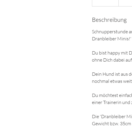
e
e
Beschreibung
n
d
Schnupperstunde am
e
Dranbleiber Minis!'
t
Du bist happy mit 
ohne Dich dabei au
Dein Hund ist aus d
nochmal etwas weite
Du möchtest einfach
einer Trainerin und
Die 'Dranbleiber Min
Gewicht bzw. 35cm 