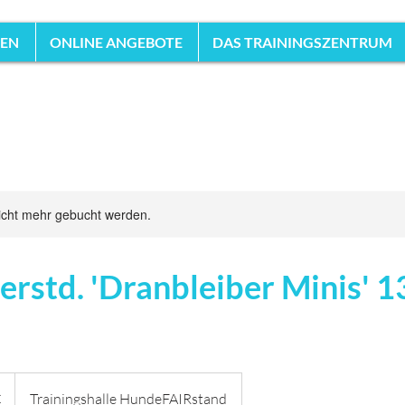
HEN
ONLINE ANGEBOTE
DAS TRAININGSZENTRUM
icht mehr gebucht werden.
rstd. 'Dranbleiber Minis' 1
€
Trainingshalle HundeFAIRstand