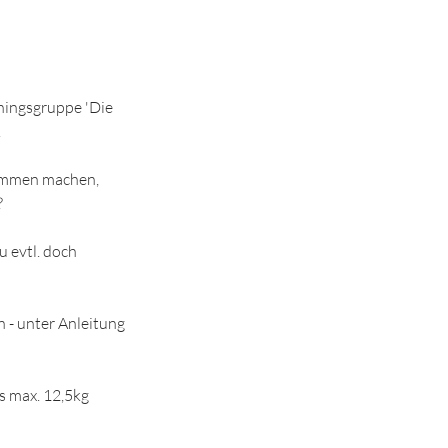
ningsgruppe 'Die
.
sammen machen,
?
u evtl. doch
 - unter Anleitung
is max. 12,5kg