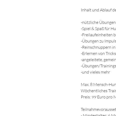
Inhalt und Ablauf d
​-nützliche Übungen
-Spiel & Spaß für 
-Freilaufeinheiten
-Übungen zu Impuls
-Reinschnuppern in
-Erlernen von Tricks
-angeleitete, gemei
-Übungen/Training
-und vieles mehr​
Max. 8 Mensch-Hund
Wöchentliches Trai
Preis: 99 Euro pro
Teilnahmevorausse
- Mindestalter: 6 