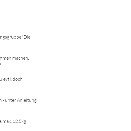
ingsgruppe 'Die
.
sammen machen,
?
u evtl. doch
 - unter Anleitung
is max. 12,5kg