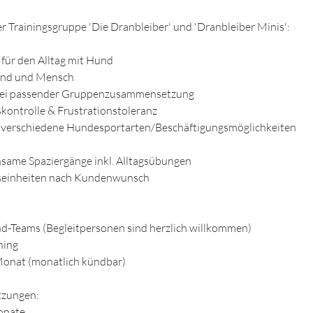
er Trainingsgruppe 'Die Dranbleiber' und 'Dranbleiber Minis':
 für den Alltag mit Hund
Hund und Mensch
 bei passender Gruppenzusammensetzung
kontrolle & Frustrationstoleranz
 verschiedene Hundesportarten/Beschäftigungsmöglichkeiten
nsame Spaziergänge inkl. Alltagsübungen
seinheiten nach Kundenwunsch
-Teams (Begleitpersonen sind herzlich willkommen)
ning
 Monat (monatlich kündbar)
tzungen:
Monate