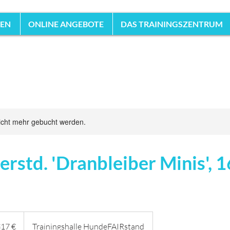
HEN
ONLINE ANGEBOTE
DAS TRAININGSZENTRUM
icht mehr gebucht werden.
rstd. 'Dranbleiber Minis', 1
€
17 €
Trainingshalle HundeFAIRstand