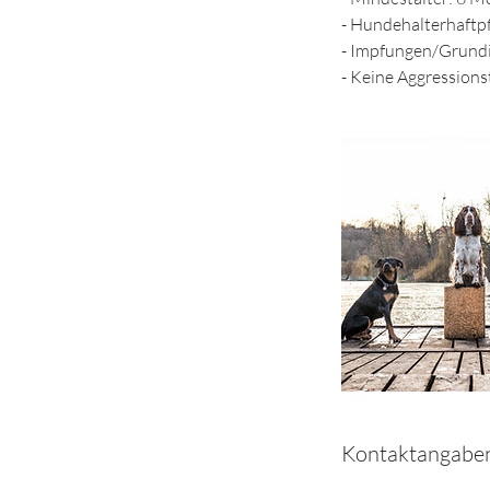
- Hundehalterhaftpf
- Impfungen/Grundi
- Keine Aggressio
Kontaktangabe