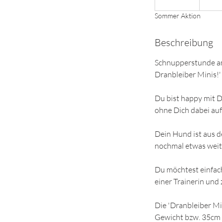
e
Sommer Aktion
e
n
Beschreibung
d
e
Schnupperstunde am
t
Dranbleiber Minis!'
Du bist happy mit 
ohne Dich dabei au
Dein Hund ist aus d
nochmal etwas weite
Du möchtest einfach
einer Trainerin und
Die 'Dranbleiber Min
Gewicht bzw. 35cm 