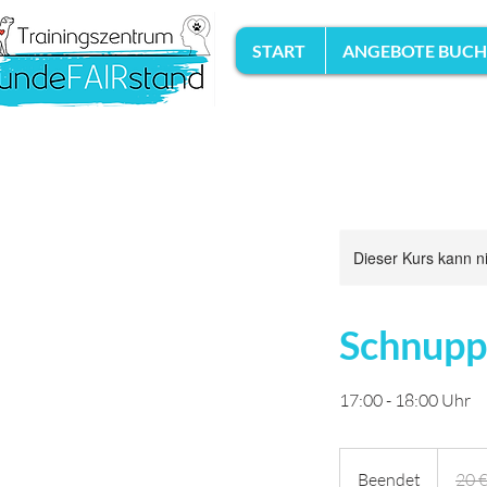
START
ANGEBOTE BUC
Dieser Kurs kann n
Schnuppe
17:00 - 18:00 Uhr
20
Euro
Beendet
B
20 