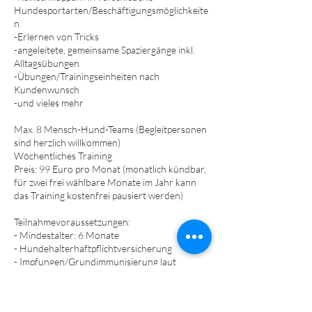
Hundesportarten/Beschäftigungsmöglichkeite
n
-Erlernen von Tricks
-angeleitete, gemeinsame Spaziergänge inkl.
Alltagsübungen
-Übungen/Trainingseinheiten nach
Kundenwunsch
-und vieles mehr​
Max. 8 Mensch-Hund-Teams (Begleitpersonen
sind herzlich willkommen)
Wöchentliches Training
Preis: 99 Euro pro Monat (monatlich kündbar,
für zwei frei wählbare Monate im Jahr kann
das Training kostenfrei pausiert werden)​
Teilnahmevoraussetzungen:
- Mindestalter: 6 Monate
- Hundehalterhaftpflichtversicherung
- Impfungen/Grundimmunisierung laut
Empfehlungen der StIKo Vet
- Keine Aggressionsthematiken gegenüber
Mensch/Hund