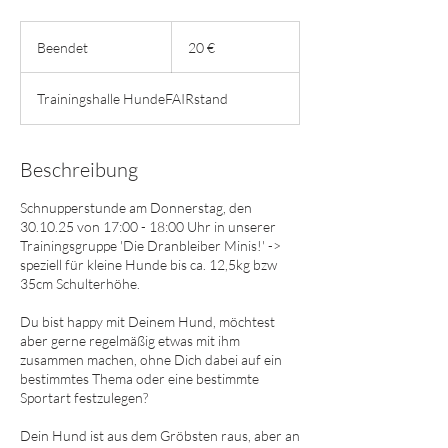
20
Euro
Beendet
B
20 €
e
e
Trainingshalle HundeFAIRstand
n
d
e
t
Beschreibung
Schnupperstunde am Donnerstag, den
30.10.25 von 17:00 - 18:00 Uhr in unserer
Trainingsgruppe 'Die Dranbleiber Minis!' ->
speziell für kleine Hunde bis ca. 12,5kg bzw
35cm Schulterhöhe.
Du bist happy mit Deinem Hund, möchtest
aber gerne regelmäßig etwas mit ihm
zusammen machen, ohne Dich dabei auf ein
bestimmtes Thema oder eine bestimmte
Sportart festzulegen?
Dein Hund ist aus dem Gröbsten raus, aber an