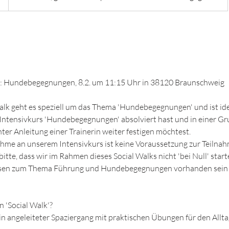
a: Hundebegegnungen, 8.2. um 11:15 Uhr in 38120 Braunschweig
Walk geht es speziell um das Thema 'Hundebegegnungen' und ist id
Intensivkurs 'Hundebegegnungen' absolviert hast und in einer G
ter Anleitung einer Trainerin weiter festigen möchtest.
ahme an unserem Intensivkurs ist keine Voraussetzung zur Teilnah
itte, dass wir im Rahmen dieses Social Walks nicht 'bei Null' star
ssen zum Thema Führung und Hundebegegnungen vorhanden sein s
n 'Social Walk'?
 ein angeleiteter Spaziergang mit praktischen Übungen für den Allt