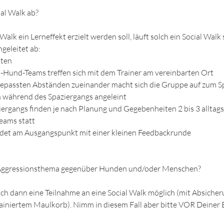
ial Walk ab?
Walk ein Lerneffekt erzielt werden soll, läuft solch ein Social Walk
geleitet ab:
uten
-Hund-Teams treffen sich mit dem Trainer am vereinbarten Ort
ngepassten Abständen zueinander macht sich die Gruppe auf zum S
n während des Spaziergangs angeleint
ergangs finden je nach Planung und Gegebenheiten 2 bis 3 allta
eams statt
endet am Ausgangspunkt mit einer kleinen Feedbackrunde
 Aggressionsthema gegenüber Hunden und/oder Menschen?
uch dann eine Teilnahme an eine Social Walk möglich (mit Absicher
rainiertem Maulkorb). Nimm in diesem Fall aber bitte VOR Deine