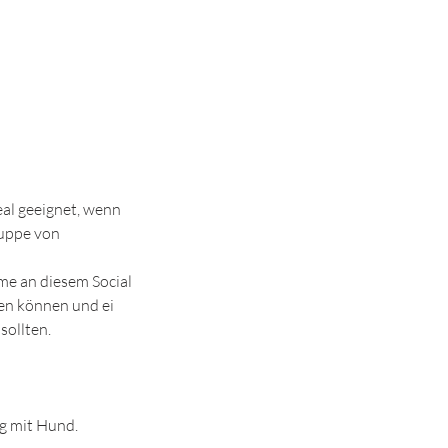
eal geeignet, wenn
ruppe von
me an diesem Social
ten können und ei
ollten.
ag mit Hund.