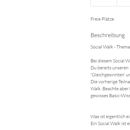
e
e
Freie Plätze
n
d
e
Beschreibung
t
Social Walk - Them
​Bei diesem Social 
Du bereits unseren 
'Gleichgesinnten' un
Die vorherige Teiln
Walk. Beachte aber b
gewisses Basic-Wi
Was ist eigentlich ei
​Ein Social Walk ist