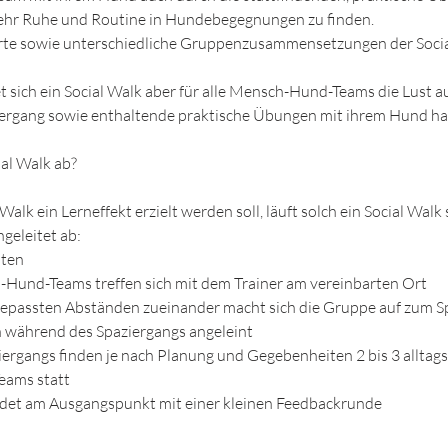
hr Ruhe und Routine in Hundebegegnungen zu finden.
te sowie unterschiedliche Gruppenzusammensetzungen der Socia
t sich ein Social Walk aber für alle Mensch-Hund-Teams die Lust a
rgang sowie enthaltende praktische Übungen mit ihrem Hund ha
ial Walk ab?
Walk ein Lerneffekt erzielt werden soll, läuft solch ein Social Walk
geleitet ab:
uten
-Hund-Teams treffen sich mit dem Trainer am vereinbarten Ort
ngepassten Abständen zueinander macht sich die Gruppe auf zum S
n während des Spaziergangs angeleint
ergangs finden je nach Planung und Gegebenheiten 2 bis 3 allta
eams statt
endet am Ausgangspunkt mit einer kleinen Feedbackrunde