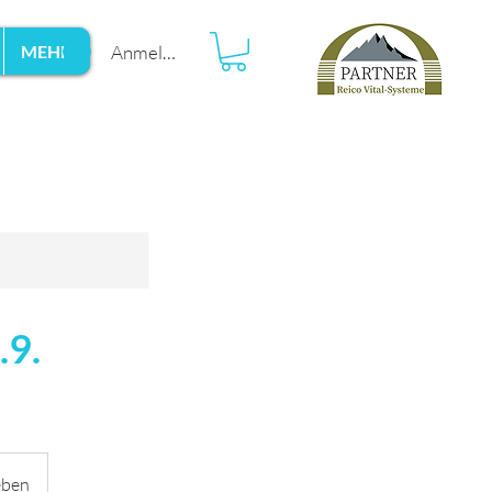
Anmelden
MEHR
.9.
eben