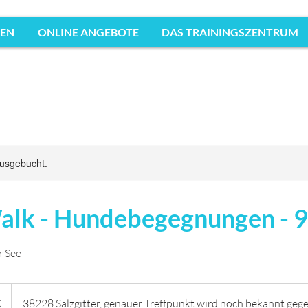
HEN
ONLINE ANGEBOTE
DAS TRAININGSZENTRUM
ausgebucht.
alk - Hundebegegnungen - 9
r See
€
38228 Salzgitter, genauer Treffpunkt wird noch bekannt geg