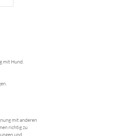
ag mit Hund.
gen.
egnung mit anderen
nen richtig zu
bungen und