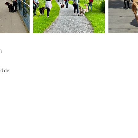
n
d.de
AGB
Impressum
Datenschutz
© 2024 Hundeschule HundeFAIRstand GbR