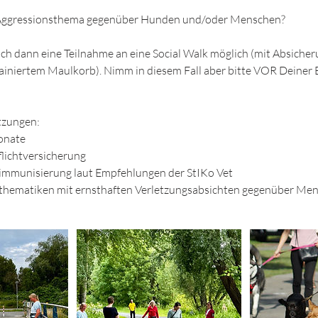
 Aggressionsthema gegenüber Hunden und/oder Menschen?
uch dann eine Teilnahme an eine Social Walk möglich (mit Absicher
rainiertem Maulkorb). Nimm in diesem Fall aber bitte VOR Deine
tzungen:
Monate
lichtversicherung
mmunisierung laut Empfehlungen der StIKo Vet
sthematiken mit ernsthaften Verletzungsabsichten gegenüber M