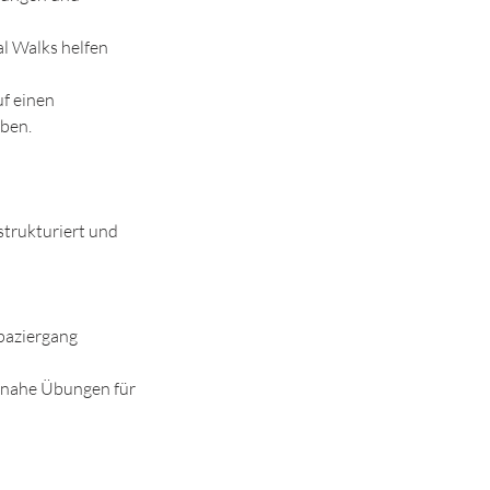
l Walks helfen
uf einen
ben.
 strukturiert und
paziergang
gsnahe Übungen für