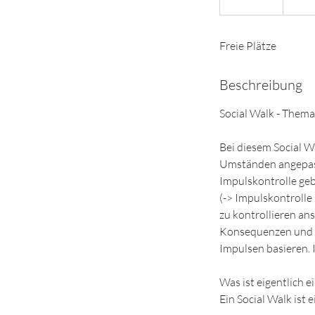
e
e
Freie Plätze
n
d
e
Beschreibung
t
Social Walk - Thema
​​Bei diesem Social
Umständen angepasst
Impulskontrolle ge
(-> ​Impulskontroll
zu kontrollieren an
Konsequenzen und d
Impulsen basieren. 
Was ist eigentlich ei
​Ein Social Walk ist