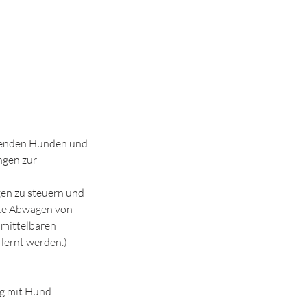
ehmenden Hunden und
ngen zur
gen zu steuern und
sste Abwägen von
nmittelbaren
lernt werden.)
ag mit Hund.