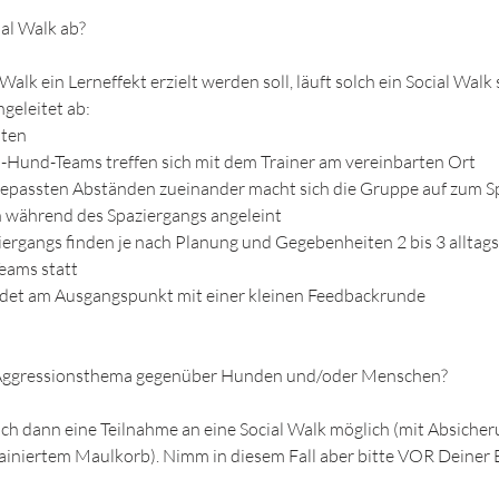
ial Walk ab?
Walk ein Lerneffekt erzielt werden soll, läuft solch ein Social Walk
geleitet ab:
uten
-Hund-Teams treffen sich mit dem Trainer am vereinbarten Ort
ngepassten Abständen zueinander macht sich die Gruppe auf zum S
n während des Spaziergangs angeleint
ergangs finden je nach Planung und Gegebenheiten 2 bis 3 allta
eams statt
endet am Ausgangspunkt mit einer kleinen Feedbackrunde
 Aggressionsthema gegenüber Hunden und/oder Menschen?
uch dann eine Teilnahme an eine Social Walk möglich (mit Absicher
rainiertem Maulkorb). Nimm in diesem Fall aber bitte VOR Deine