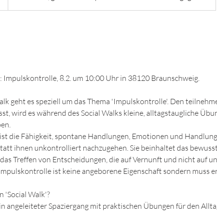
: Impulskontrolle, 8.2. um 10:00 Uhr in 38120 Braunschweig.
 Walk geht es speziell um das Thema 'Impulskontrolle'. Den teiln
, wird es während des Social Walks kleine, alltagstaugliche Übu
ben.
e ist die Fähigkeit, spontane Handlungen, Emotionen und Handlun
statt ihnen unkontrolliert nachzugehen. Sie beinhaltet das bewu
as Treffen von Entscheidungen, die auf Vernunft und nicht auf u
Impulskontrolle ist keine angeborene Eigenschaft sondern muss er
n 'Social Walk'?
 ein angeleiteter Spaziergang mit praktischen Übungen für den Allt